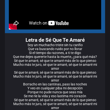
Letra de Sé Que Te Amaré
Soy un muchacho triste sin tu cariño
Que va buscando ruido por no llorar
Si el tiempo da razones, a ti te digo
Que me dejes quererte hasta la muerte, ¿para qué más?
Sé que te amaré, sé que te amaré más de lo que pienso
Mucho más te juro, sé que te amaré, sé que te amaré mi
amor
Sé que te amaré, sé que te amaré más de lo que pienso
Mucho más te juro, sé que te amaré, sé que te amaré mi
amor
Borracho en las cantinas, paso las noches
Y veo en cualquier piba mi decepción
Porque no pude nunca que seas mía
Se me ríe la vida y eso lastima mi corazón
Sé que te amaré, sé que te amaré más de lo que pienso
Mucho más te juro, sé que te amaré, sé que te amaré mi
amor