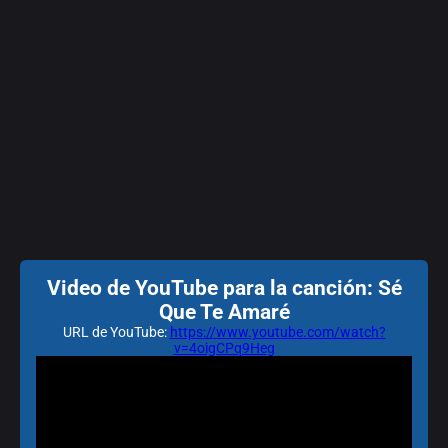
Video de YouTube para la canción: Sé
Que Te Amaré
URL de YouTube:
https://www.youtube.com/watch?
v=4oigCPq9Heg