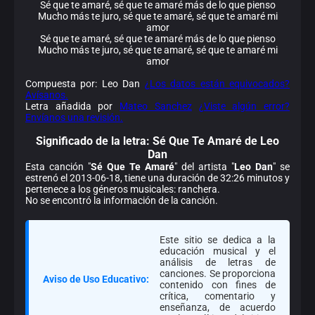
Sé que te amaré, sé que te amaré más de lo que pienso
Mucho más te juro, sé que te amaré, sé que te amaré mi
amor
Sé que te amaré, sé que te amaré más de lo que pienso
Mucho más te juro, sé que te amaré, sé que te amaré mi
amor
Compuesta por: Leo Dan
¿Los datos están equivocados?
Avísanos.
Letra añadida por
Mateo Sanchez
¿Viste algún error?
Envíanos una revisión.
Significado de la
letra: Sé Que Te Amaré de Leo
Dan
Esta canción "
Sé Que Te Amaré
" del artista "
Leo Dan
" se
estrenó el 2013-06-18, tiene una duración de 32:26 minutos y
pertenece a los géneros musicales: ranchera.
No se encontró la información de la canción.
Este sitio se dedica a la
educación musical y el
análisis de letras de
canciones. Se proporciona
Aviso de Uso Educativo:
contenido con fines de
crítica, comentario y
enseñanza, de acuerdo