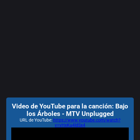
Video de YouTube para la canción: Bajo
los Árboles - MTV Unplugged
URL de YouTube:
https://www.youtube.com/watch?
v=vHxKu4ldSx4