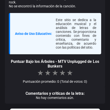
rock.
No se encontró la información de la canción.
Este sitio se dedica a la
educación musical y el
análisis de letras de
canciones. Se proporciona
Aviso de Uso Educativo:
contenido con fines de
crítica, comentario y
enseñanza, de acuerdo
con las políticas del sitio.
Puntuar Bajo los Árboles - MTV Unplugged de Los
Bunkers
★
★
★
★
★
Puntuación promedio: 0 (Total de votos: 0)
Comentarios y criticas de la letra:
No hay comentarios aún.