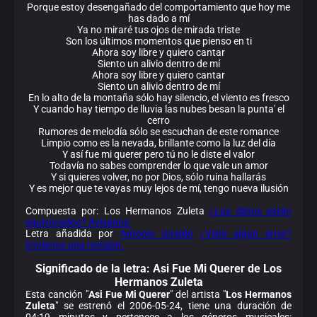
Porque estoy desengañado del comportamiento que hoy me
has dado a mí
Ya no miraré tus ojos de mirada triste
Son los últimos momentos que pienso en ti
Ahora soy libre y quiero cantar
Siento un alivio dentro de mí
Ahora soy libre y quiero cantar
Siento un alivio dentro de mí
En lo alto de la montaña sólo hay silencio, el viento es fresco
Y cuando hay tiempo de lluvia las nubes besan la punta' el
cerro
Rumores de melodía sólo se escuchan de este romance
Limpio como es la nevada, brillante como la luz del día
Y así fue mi querer pero tú no le diste el valor
Todavía no sabes comprender lo que vale un amor
Y si quieres volver, no por Dios, sólo ruina hallarás
Y es mejor que te vayas muy lejos de mí, tengo nueva ilusión
Compuesta por: Los Hermanos Zuleta
¿Los datos están
equivocados? Avísanos.
Letra añadida por
Antonio Giraldo
¿Viste algún error?
Envíanos una revisión.
Significado de la
letra: Asi Fue Mi Querer de Los
Hermanos Zuleta
Esta canción "
Asi Fue Mi Querer
" del artista "
Los Hermanos
Zuleta
" se estrenó el 2006-05-24, tiene una duración de
04:19 minutos y pertenece a los géneros musicales: