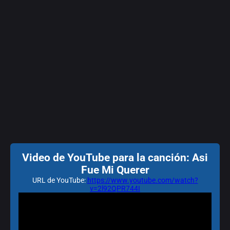
Video de YouTube para la canción: Asi
Fue Mi Querer
URL de YouTube:
https://www.youtube.com/watch?
v=2l92QPR744I