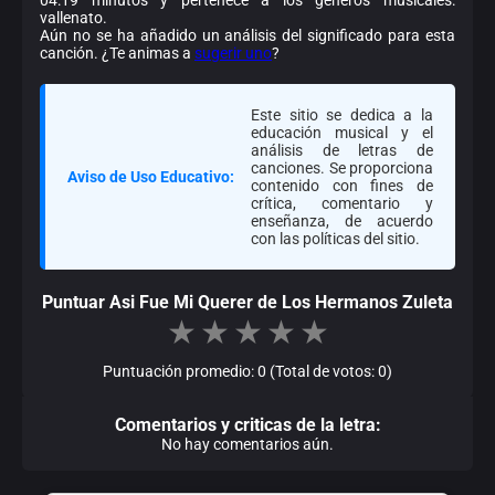
vallenato.
Aún no se ha añadido un análisis del significado para esta
canción. ¿Te animas a
sugerir uno
?
Este sitio se dedica a la
educación musical y el
análisis de letras de
canciones. Se proporciona
Aviso de Uso Educativo:
contenido con fines de
crítica, comentario y
enseñanza, de acuerdo
con las políticas del sitio.
Puntuar Asi Fue Mi Querer de Los Hermanos Zuleta
★
★
★
★
★
Puntuación promedio: 0 (Total de votos: 0)
Comentarios y criticas de la letra:
No hay comentarios aún.