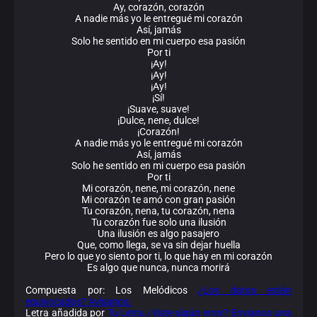
Ay, corazón, corazón
A nadie más yo le entregué mi corazón
Así, jamás
Solo he sentido en mi cuerpo esa pasión
Por ti
¡Ay!
¡Ay!
¡Ay!
¡Sí!
¡Suave, suave!
¡Dulce, nene, dulce!
¡Corazón!
A nadie más yo le entregué mi corazón
Así, jamás
Solo he sentido en mi cuerpo esa pasión
Por ti
Mi corazón, nene, mi corazón, nene
Mi corazón te amó con gran pasión
Tu corazón, nena, tu corazón, nena
Tu corazón fue solo una ilusión
Una ilusión es algo pasajero
Que, como llega, se va sin dejar huella
Pero lo que yo siento por ti, lo que hay en mi corazón
Es algo que nunca, nunca morirá
Compuesta por: Los Melódicos
¿Los datos están
equivocados? Avísanos.
Letra añadida por
Tu Letra
¿Viste algún error? Envíanos una