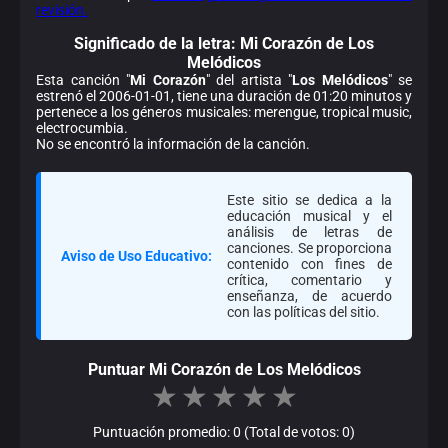
revisión.
Significado de la
letra: Mi Corazón de Los
Melódicos
Esta canción "
Mi Corazón
" del artista "
Los Melódicos
" se
estrenó el 2006-01-01, tiene una duración de 01:20 minutos y
pertenece a los géneros musicales: merengue, tropical music,
electrocumbia.
No se encontró la información de la canción.
Este sitio se dedica a la
educación musical y el
análisis de letras de
canciones. Se proporciona
Aviso de Uso Educativo:
contenido con fines de
crítica, comentario y
enseñanza, de acuerdo
con las políticas del sitio.
Puntuar Mi Corazón de Los Melódicos
★
★
★
★
★
Puntuación promedio: 0 (Total de votos: 0)