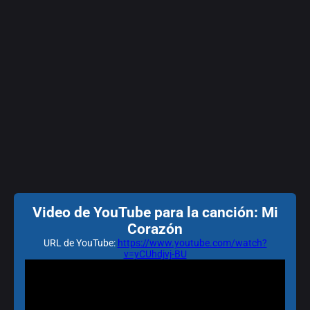
Video de YouTube para la canción: Mi
Corazón
URL de YouTube:
https://www.youtube.com/watch?
v=yCUhdjvj-BU