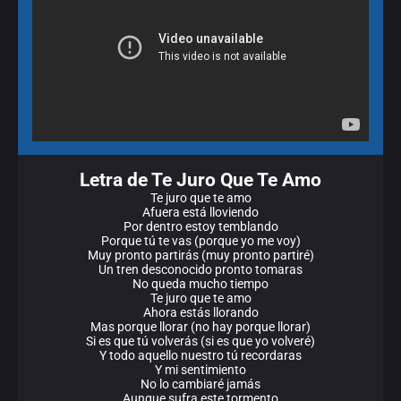
Letra de Te Juro Que Te Amo
Te juro que te amo
Afuera está lloviendo
Por dentro estoy temblando
Porque tú te vas (porque yo me voy)
Muy pronto partirás (muy pronto partiré)
Un tren desconocido pronto tomaras
No queda mucho tiempo
Te juro que te amo
Ahora estás llorando
Mas porque llorar (no hay porque llorar)
Si es que tú volverás (si es que yo volveré)
Y todo aquello nuestro tú recordaras
Y mi sentimiento
No lo cambiaré jamás
Aunque sufra este tormento