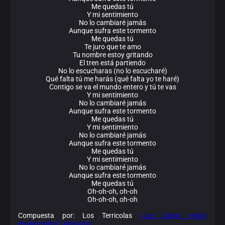
Me quedas tú
Y mi sentimiento
No lo cambiaré jamás
Aunque sufra este tormento
Me quedas tú
Te juro que te amo
Tu nombre estoy gritando
El tren está partiendo
No lo escucharas (no lo escucharé)
Qué falta tú me harás (qué falta yo te haré)
Contigo se va el mundo entero y tú te vas
Y mi sentimiento
No lo cambiaré jamás
Aunque sufra este tormento
Me quedas tú
Y mi sentimiento
No lo cambiaré jamás
Aunque sufra este tormento
Me quedas tú
Y mi sentimiento
No lo cambiaré jamás
Aunque sufra este tormento
Me quedas tú
Oh-oh-oh, oh-oh
Oh-oh-oh, oh-oh
Compuesta por: Los Terricolas
¿Los datos están
equivocados? Avísanos.