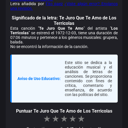
Letra añadida por
Fito paez
¿Viste algún error? Envíanos
una revisión.
Significado de la
letra: Te Juro Que Te Amo de Los
Terricolas
Esta canción "
Te Juro Que Te Amo
" del artista "
Los
Terricolas
" se estrenó el 1972-12-03, tiene una duración de
07:06 minutos y pertenece a los géneros musicales: grupera,
balada.
No se encontró la información de la canción.
Este sitio se dedica a la
educación musical y el
análisis de letras de
canciones. Se proporciona
Aviso de Uso Educativo:
contenido con fines de
crítica, comentario y
enseñanza, de acuerdo
con las políticas del sitio.
Puntuar Te Juro Que Te Amo de Los Terricolas
★
★
★
★
★