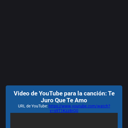
Video de YouTube para la canción: Te
Juro Que Te Amo
URL de YouTube:
https://www.youtube.com/watch?
v=s9T1Kzz8rQ0