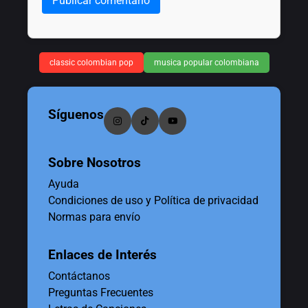
Publicar comentario
classic colombian pop
musica popular colombiana
Síguenos
Sobre Nosotros
Ayuda
Condiciones de uso y Política de privacidad
Normas para envío
Enlaces de Interés
Contáctanos
Preguntas Frecuentes