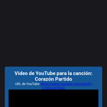
Video de YouTube para la canción:
Corazón Partido
URL de YouTube:
https://www.youtube.com/watch?
v=O9JzorVjpJc