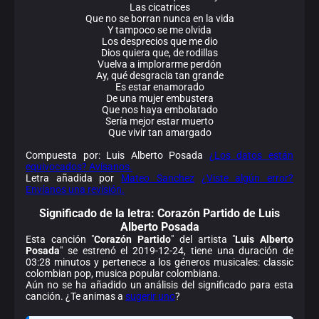
Las cicatrices
Que no se borran nunca en la vida
Y tampoco se me olvida
Los desprecios que me dio
Dios quiera que, de rodillas
Vuelva a implorarme perdón
Ay, qué desgracia tan grande
Es estar enamorado
De una mujer embustera
Que nos haya embolatado
Sería mejor estar muerto
Que vivir tan amargado
Compuesta por: Luis Alberto Posada
¿Los datos están
equivocados? Avísanos.
Letra añadida por
Mateo Sanchez
¿Viste algún error?
Envíanos una revisión.
Significado de la
letra: Corazón Partido de Luis
Alberto Posada
Esta canción "
Corazón Partido
" del artista "
Luis Alberto
Posada
" se estrenó el 2019-12-24, tiene una duración de
03:28 minutos y pertenece a los géneros musicales: classic
colombian pop, musica popular colombiana.
Aún no se ha añadido un análisis del significado para esta
canción. ¿Te animas a
sugerir uno
?