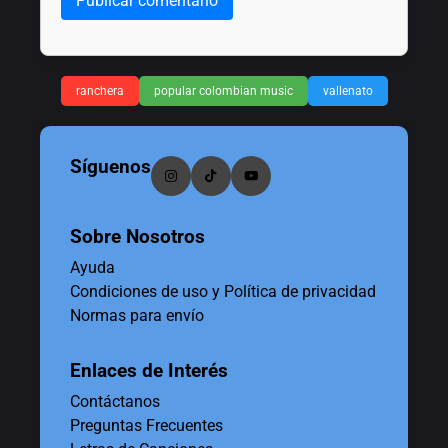
Publicar comentario
ranchera
popular colombian music
vallenato
Síguenos
Sobre Nosotros
Ayuda
Condiciones de uso y Política de privacidad
Normas para envío
Enlaces de Interés
Contáctanos
Preguntas Frecuentes