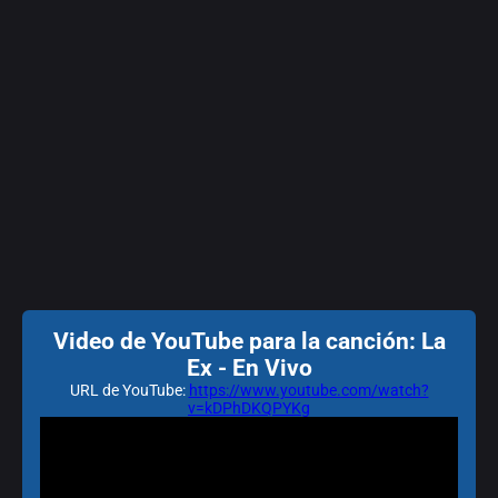
Video de YouTube para la canción: La
Ex - En Vivo
URL de YouTube:
https://www.youtube.com/watch?
v=kDPhDKQPYKg