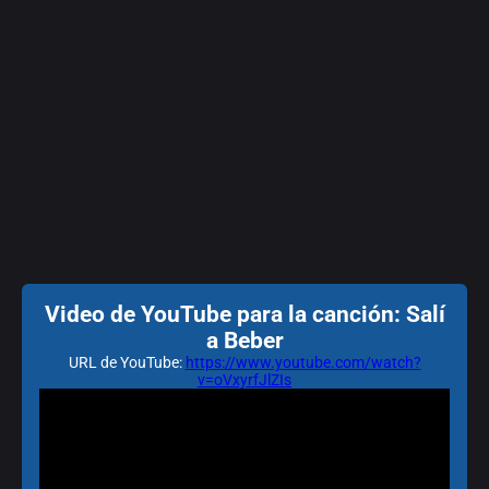
Video de YouTube para la canción: Salí
a Beber
URL de YouTube:
https://www.youtube.com/watch?
v=oVxyrfJlZIs