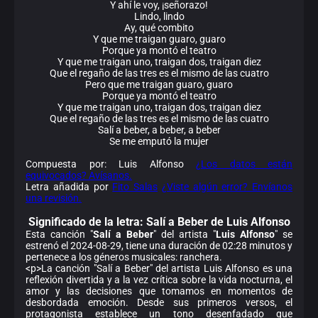
Y ahí le voy, ¡señorazo!
Lindo, lindo
Ay, qué combito
Y que me traigan guaro, guaro
Porque ya montó el teatro
Y que me traigan uno, traigan dos, traigan diez
Que el regaño de las tres es el mismo de las cuatro
Pero que me traigan guaro, guaro
Porque ya montó el teatro
Y que me traigan uno, traigan dos, traigan diez
Que el regaño de las tres es el mismo de las cuatro
Salí a beber, a beber, a beber
Se me emputó la mujer
Compuesta por: Luis Alfonso
¿Los datos están
equivocados? Avísanos.
Letra añadida por
Fito Salas
¿Viste algún error? Envíanos
una revisión.
Significado de la
letra: Salí a Beber de Luis Alfonso
Esta canción "
Salí a Beber
" del artista "
Luis Alfonso
" se
estrenó el 2024-08-29, tiene una duración de 02:28 minutos y
pertenece a los géneros musicales: ranchera.
<p>La canción "Salí a Beber" del artista Luis Alfonso es una
reflexión divertida y a la vez crítica sobre la vida nocturna, el
amor y las decisiones que tomamos en momentos de
desbordada emoción. Desde sus primeros versos, el
protagonista establece un tono desenfadado que