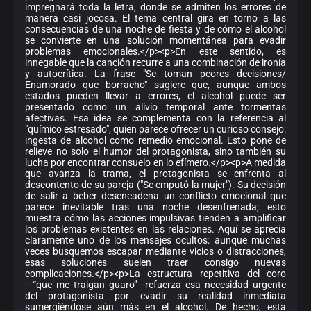
impregnará toda la letra, donde se admiten los errores de
manera casi jocosa. El tema central gira en torno a las
consecuencias de una noche de fiesta y de cómo el alcohol
se convierte en una solución momentánea para evadir
problemas emocionales.</p><p>En este sentido, es
innegable que la canción recurre a una combinación de ironía
y autocrítica. La frase "Se toman peores decisiones/
Enamorado que borracho" sugiere que, aunque ambos
estados pueden llevar a errores, el alcohol puede ser
presentado como un alivio temporal ante tormentas
afectivas. Esa idea se complementa con la referencia al
"químico estresado", quien parece ofrecer un curioso consejo:
ingesta de alcohol como remedio emocional. Esto pone de
relieve no solo el humor del protagonista, sino también su
lucha por encontrar consuelo en lo efímero.</p><p>A medida
que avanza la trama, el protagonista se enfrenta al
descontento de su pareja ("Se emputó la mujer"). Su decisión
de salir a beber desencadena un conflicto emocional que
parece inevitable tras una noche desenfrenada; esto
muestra cómo las acciones impulsivas tienden a amplificar
los problemas existentes en las relaciones. Aquí se aprecia
claramente uno de los mensajes ocultos: aunque muchas
veces busquemos escapar mediante vicios o distracciones,
esas soluciones suelen traer consigo nuevas
complicaciones.</p><p>La estructura repetitiva del coro
—“que me traigan guaro”—refuerza esa necesidad urgente
del protagonista por evadir su realidad inmediata
sumergiéndose aún más en el alcohol. De hecho, esta