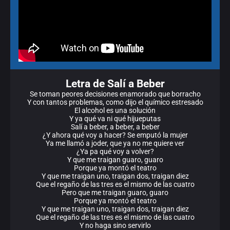
Letra de Salí a Beber
Se toman peores decisiones enamorado que borracho
Y con tantos problemas, como dijo el químico estresado
El alcohol es una solución
Y ya qué va ni qué hijueputas
Salí a beber, a beber, a beber
¿Y ahora qué voy a hacer? Se emputó la mujer
Ya me llamó a joder, que ya no me quiere ver
¿Ya pa qué voy a volver?
Y que me traigan guaro, guaro
Porque ya montó el teatro
Y que me traigan uno, traigan dos, traigan diez
Que el regaño de las tres es el mismo de las cuatro
Pero que me traigan guaro, guaro
Porque ya montó el teatro
Y que me traigan uno, traigan dos, traigan diez
Que el regaño de las tres es el mismo de las cuatro
Y no haga sino servirlo