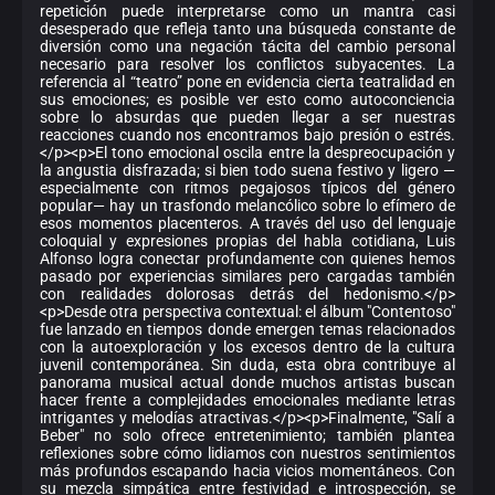
repetición puede interpretarse como un mantra casi
desesperado que refleja tanto una búsqueda constante de
diversión como una negación tácita del cambio personal
necesario para resolver los conflictos subyacentes. La
referencia al “teatro” pone en evidencia cierta teatralidad en
sus emociones; es posible ver esto como autoconciencia
sobre lo absurdas que pueden llegar a ser nuestras
reacciones cuando nos encontramos bajo presión o estrés.
</p><p>El tono emocional oscila entre la despreocupación y
la angustia disfrazada; si bien todo suena festivo y ligero —
especialmente con ritmos pegajosos típicos del género
popular— hay un trasfondo melancólico sobre lo efímero de
esos momentos placenteros. A través del uso del lenguaje
coloquial y expresiones propias del habla cotidiana, Luis
Alfonso logra conectar profundamente con quienes hemos
pasado por experiencias similares pero cargadas también
con realidades dolorosas detrás del hedonismo.</p>
<p>Desde otra perspectiva contextual: el álbum "Contentoso"
fue lanzado en tiempos donde emergen temas relacionados
con la autoexploración y los excesos dentro de la cultura
juvenil contemporánea. Sin duda, esta obra contribuye al
panorama musical actual donde muchos artistas buscan
hacer frente a complejidades emocionales mediante letras
intrigantes y melodías atractivas.</p><p>Finalmente, "Salí a
Beber" no solo ofrece entretenimiento; también plantea
reflexiones sobre cómo lidiamos con nuestros sentimientos
más profundos escapando hacia vicios momentáneos. Con
su mezcla simpática entre festividad e introspección, se