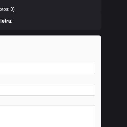
otos: 0)
letra: