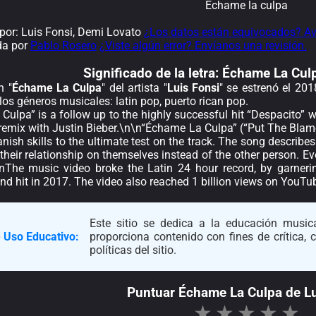
Échame la culpa
or: Luis Fonsi, Demi Lovato
¿Los datos están equivocados? Av
da por
Pablo Rosero
¿Viste algún error? Envíanos una revisión.
Significado de la
letra: Échame La Cul
n "
Échame La Culpa
" del artista "
Luis Fonsi
" se estrenó el 20
los géneros musicales: latin pop, puerto rican pop.
Culpa” is a follow up to the highly successful hit “Despacito” 
remix with Justin Bieber.\n\n“Échame La Culpa” (“Put The Blam
nish skills to the ultimate test on the track. The song describes
their relationship on themselves instead of the other person. E
\nThe music video broke the Latin 24 hour record, by garner
nd hit in 2017. The video also reached 1 billion views on YouTub
Este sitio se dedica a la educación musica
 Uso Educativo:
proporciona contenido con fines de crítica,
políticas del sitio.
Puntuar Échame La Culpa de Lu
★
★
★
★
★