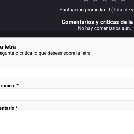
Puntuación promedio: 0 (Total de v
Comentarios y criticas de la 
No hay comentarios aún.
a letra
gunta o critica lo que desees sobre la letra
trónico
*
entario
*