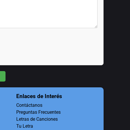
Enlaces de Interés
Contáctanos
Preguntas Frecuentes
Letras de Canciones
Tu Letra