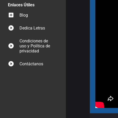
Enlaces Útiles
Blog
Dedica Letras
Condiciones de
uso y Política de
privacidad
Contáctanos