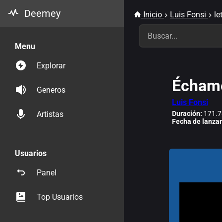
Deemey
Inicio
Luis Fonsi
le
Menu
Explorar
Échame
Generos
Luis Fonsi
Duración:
171.7
Artistas
Fecha de lanza
Usuarios
Panel
Top Usuarios