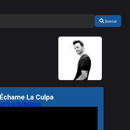
Buscar
 Échame La Culpa
atch?v=pJXZBd46Vro