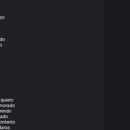
po
ndo
o
 quiero
amorado
prendo
vado
contento
daras