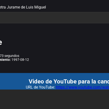
letra Jurame de Luis Miguel
e
73 segundos
miento:
1997-08-12
Video de YouTube para la can
URL de YouTube:
https://www.youtube.com/w