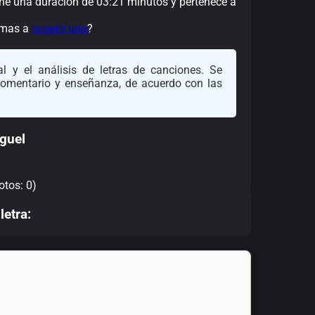
iene una duración de 03:21 minutos y pertenece a
nimas a
sugerir uno
?
l y el análisis de letras de canciones. Se
 comentario y enseñanza, de acuerdo con las
guel
otos: 0)
letra: