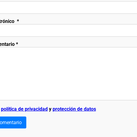
trónico
*
entario
*
a
política de privacidad
y
protección de datos
comentario