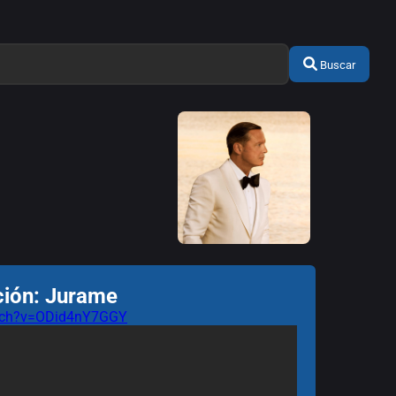
Buscar
ción: Jurame
atch?v=ODid4nY7GGY