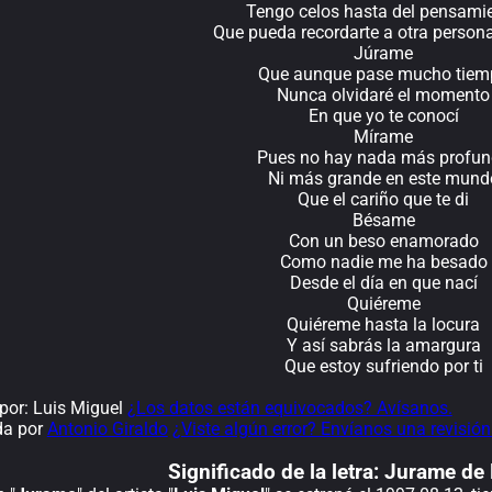
Tengo celos hasta del pensami
Que pueda recordarte a otra perso
Júrame
Que aunque pase mucho tiem
Nunca olvidaré el momento
En que yo te conocí
Mírame
Pues no hay nada más profu
Ni más grande en este mund
Que el cariño que te di
Bésame
Con un beso enamorado
Como nadie me ha besado
Desde el día en que nací
Quiéreme
Quiéreme hasta la locura
Y así sabrás la amargura
Que estoy sufriendo por ti
or: Luis Miguel
¿Los datos están equivocados? Avísanos.
da por
Antonio Giraldo
¿Viste algún error? Envíanos una revisión
Significado de la
letra: Jurame de