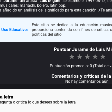
 "
Jurame
" del artista "
Luis Miguel
" se estrenó el 1997-08-12, t
musicales: mariachi, bolero, latin pop.
a añadido un análisis del significado para esta canción. ¿Te a
Este sitio se dedica a la educación musica
 Uso Educativo:
proporciona contenido con fines de crítica,
políticas del sitio.
Puntuar Jurame de Luis Mi
★
★
★
★
★
Puntuación promedio: 0 (Total de v
Comentarios y criticas de la 
No hay comentarios aún.
a letra
gunta o critica lo que desees sobre la letra