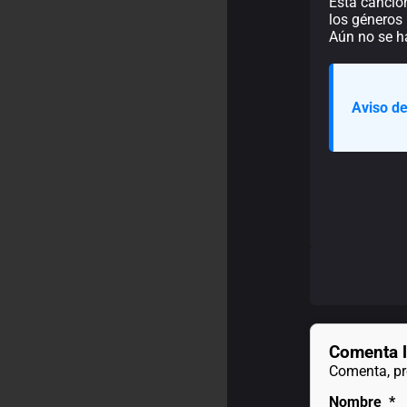
Esta canción
los géneros 
Aún no se h
Aviso de
Comenta l
Comenta, pre
Nombre
*