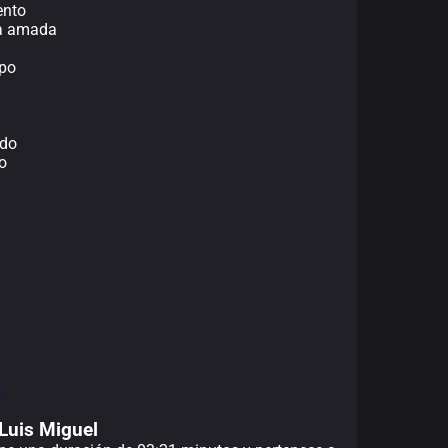
ento
na amada
po
ndo
o
.
 Luis Miguel