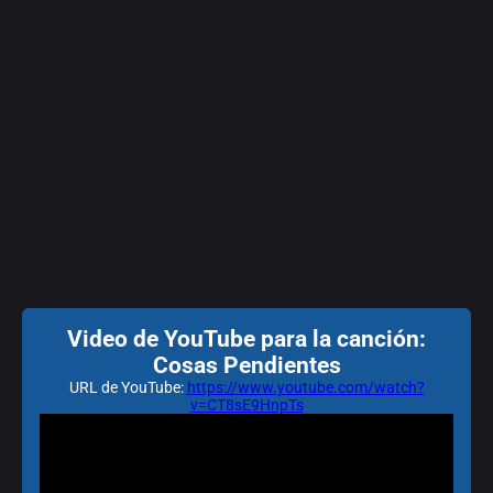
Video de YouTube para la canción:
Cosas Pendientes
URL de YouTube:
https://www.youtube.com/watch?
v=CT8sE9HnpTs