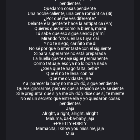
pendientes
Quedaron cosas pendiente'
Una noche caliente, una cena romántica (Sí)
¿Por qué me ves diferente?
Delante 'e la gente te hace' la antipática (Ah)
Quieres quedar como la buena, mami
Tú sabe' que eso sigue siendo pa' mí
Mirando fotos, en las tuya' caí
Y no te niego, cariñito me di
No sé por qué lo intentaste con el siguiente
Si para superarme no está preparada
La huella que te dejé sigue permanente
Como tatuaje, eso ya no lo borra nada
¿Será que te hago falta, bebé?
Que él no te llena' con na'
Que me olvidaste juré
Y al parecer la baby no me olvidó, sigue pendiente
Quiere ignorarme, pero es que la tensión se ve, se siente
Si le pregunta' que si ya me olvidó y dice que sí, te miente
No es un secreto que entre ella y yo quedaron cosas
pendientes
Jaja
Alright, alright, alright, alright
Maluma, ba-ba-baby, jaja
+PRETTY +DIRTY
Mamacita, I know you miss me, jaja
Mua