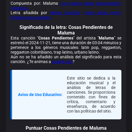
Compuesta por: Maluma
¿Los datos están equivocados?
Avísanos.
Letra añadida por
Mateo Sanchez
¿Viste algún error?
Envíanos una revisión.
Significado de la
letra: Cosas Pendientes de
Maluma
Esta canción "
Cosas Pendientes
" del artista "
Maluma
" se
estrenó el 2024-11-21, tiene una duración de 03:04 minutos y
pertenece a los géneros musicales: latin pop, reggaeton,
reggaeton colombiano, trap latino, urbano latino.
Aún no se ha añadido un análisis del significado para esta
canción. ¿Te animas a
sugerir uno
?
Este sitio se dedica a la
educación musical y el
análisis de letras de
canciones. Se proporciona
Aviso de Uso Educativo:
contenido con fines de
crítica, comentario y
enseñanza, de acuerdo
con las políticas del sitio.
Puntuar Cosas Pendientes de Maluma