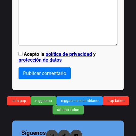
Acepto la
política de privacidad
y
protección de datos
Publicar comentario
latin pop
reggaeton
reggaeton colombiano
trap latino
urbano latino
Síguenos