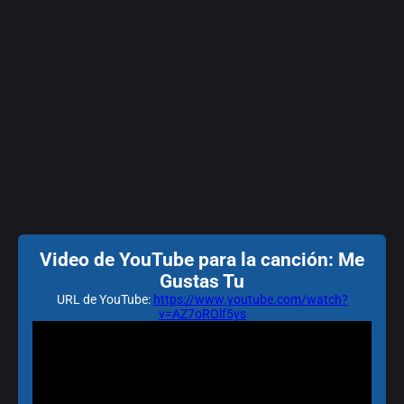
Video de YouTube para la canción: Me
Gustas Tu
URL de YouTube:
https://www.youtube.com/watch?
v=AZ7oROlf5ys