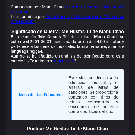
Compuesta por: Manu Chao
¿Los datos están equivocados?
Avísanos.
Letra añadida por
Pablo Rosero
¿Viste algún error? Envíanos
una revisión.
Significado de la
letra: Me Gustas Tu de Manu Chao
Esta canción "
Me Gustas Tu
" del artista "
Manu Chao
" se
estrenó el 2001-06-01, tiene una duración de 04:00 minutos y
pertenece a los géneros musicales: latin alternative, spanish-
language reggae.
Aún no se ha añadido un análisis del significado para esta
canción. ¿Te animas a
sugerir uno
?
Este sitio se dedica a la
educación musical y el
análisis de letras de
canciones. Se proporciona
Aviso de Uso Educativo:
contenido con fines de
crítica, comentario y
enseñanza, de acuerdo
con las políticas del sitio.
Puntuar Me Gustas Tu de Manu Chao