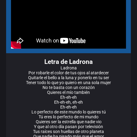
Letra de Ladrona
Ladrona
Por robarle el color de tus ojos al atardecer
Quitarle el bello a la luna y ponerlo en tu ser
Tener todo lo que yo quiero en una sola mujer
No te basta con un corazón
Quieres el mío también
Eh-eh-eh
Eh-eh-eh, eh-eh
Eh-eh-eh
Lo perfecto de este mundo lo quieres tú
Tú eres lo perfecto de mi mundo
Quieres ser la estrella que nadie vio
Y que al otro día pasan por televisión
Tus raíces son huellas de otro planeta
Que nadie ha pisado más que el amor