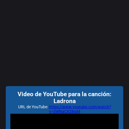
Video de YouTube para la canción:
Ladrona
URL de YouTube:
https://www.youtube.com/watch?
v=SWNaC628sd4