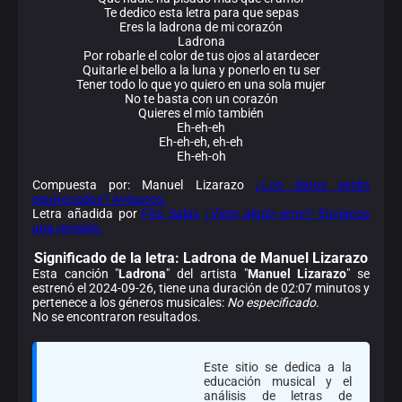
Te dedico esta letra para que sepas
Eres la ladrona de mi corazón
Ladrona
Por robarle el color de tus ojos al atardecer
Quitarle el bello a la luna y ponerlo en tu ser
Tener todo lo que yo quiero en una sola mujer
No te basta con un corazón
Quieres el mío también
Eh-eh-eh
Eh-eh-eh, eh-eh
Eh-eh-oh
Compuesta por: Manuel Lizarazo
¿Los datos están
equivocados? Avísanos.
Letra añadida por
Fito Salas
¿Viste algún error? Envíanos
una revisión.
Significado de la
letra: Ladrona de Manuel Lizarazo
Esta canción "
Ladrona
" del artista "
Manuel Lizarazo
" se
estrenó el 2024-09-26, tiene una duración de 02:07 minutos y
pertenece a los géneros musicales:
No especificado
.
No se encontraron resultados.
Este sitio se dedica a la
educación musical y el
análisis de letras de