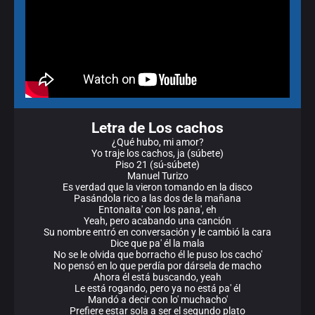
Letra de Los cachos
¿Qué hubo, mi amor?
Yo traje los cachos, ja (súbete)
Piso 21 (sú-súbete)
Manuel Turizo
Es verdad que la vieron tomando en la disco
Pasándola rico a las dos de la mañana
Entonaita' con los pana', eh
Yeah, pero acabando una canción
Su nombre entró en conversación y le cambió la cara
Dice que pa' él la mala
No se le olvida que borracho él le puso los cacho'
No pensó en lo que perdía por dársela de macho
Ahora él está buscando, yeah
Le está rogando, pero ya no está pa' él
Mandó a decir con lo' muchacho'
Prefiere estar sola a sеr el segundo plato