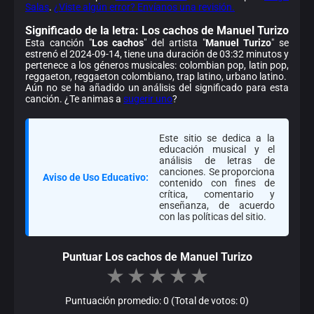
Salas
.
¿Viste algún error? Envíanos una revisión.
Significado de la
letra: Los cachos de Manuel Turizo
Esta canción "
Los cachos
" del artista "
Manuel Turizo
" se
estrenó el 2024-09-14, tiene una duración de 03:32 minutos y
pertenece a los géneros musicales: colombian pop, latin pop,
reggaeton, reggaeton colombiano, trap latino, urbano latino.
Aún no se ha añadido un análisis del significado para esta
canción. ¿Te animas a
sugerir uno
?
Este sitio se dedica a la
educación musical y el
análisis de letras de
canciones. Se proporciona
Aviso de Uso Educativo:
contenido con fines de
crítica, comentario y
enseñanza, de acuerdo
con las políticas del sitio.
Puntuar Los cachos de Manuel Turizo
★
★
★
★
★
Puntuación promedio: 0 (Total de votos: 0)