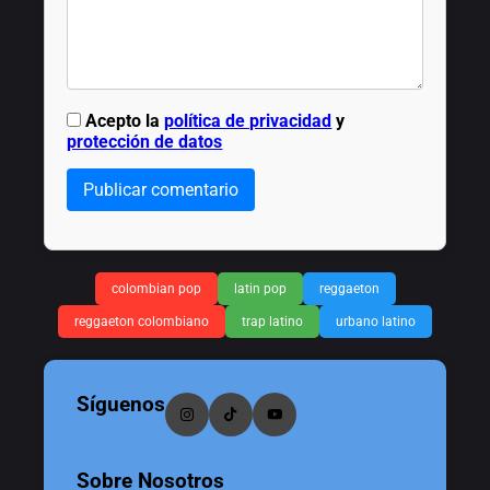
Acepto la
política de privacidad
y
protección de datos
Publicar comentario
colombian pop
latin pop
reggaeton
reggaeton colombiano
trap latino
urbano latino
Síguenos
Sobre Nosotros