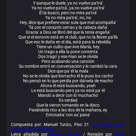
Y aunque le duele, ya no vuelve pa'trá'
Ya no vuelve pa'trá', ya no vuelve pa'trá'
Él la buscó, pero no mira pa'trá'
Ya no mira pa'trá', no, no
Hey, dice que prefiere estar sola que mal acompaña'
'Tá con el corazón cerrao y la cabeza daña'
Gracia' a Dios se libró del que la tenía engaña'
Que si el exnovio está en el club, que no la lleven pa'llá
Que eso le daña en el día, está para la rebeldía
Tiene un culito que Ave María, hey
Un trago a ella la pone contenta
Dos trago' y ese man se le olvida
Pero acabando una canción
Su nombre entró en conversación y le cambió la cara
Dice que pa' él la mala
No se le olvida que borracho él le puso los cacho'
No pensó en lo que perdía por dársela de macho
Ahora él está buscando, yeah
Le está buscando pero ya no está pa' él
Mandó a decir con lo' muchacho'
Es verdad
Que la vieron tomando en la disco
Pasándola rico a las dos de la mañana, ey
Entonaita' con su' pana'
Compuesta por: Manuel Turizo, Piso 21
¿Los datos están
equivocados? Avísanos.
Letra añadida por
Antonio Giraldo
/ Revisión por
Diego