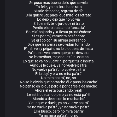
Se puso más buеna de lo que se veía
'Tá feliz, ya no llora hace rato
Si sale de noche, regresa de día
Si la quiere ver, pues, que mire' los retrato'
Lo dejó y dijo que no volvía
Si fuera él, te lo juro que ni trato
Perdió el oro buscando fantasía'
Botella' bajando y la fiesta prendiéndose
Si es por mí, estuviera besándote
Se grabó con su amiga perreando
Dice que las penas se olvidan tomando
E' má' ven y pégate, no lo bloquees de Insta
Pa' que te vea antes que yo te desvista
No le escribas, mejor que tú ni existas
Lo que se va no vuelve ni porque tú le insista'
Aunque le duele, ya no vuelve pa'trá'
No vuelve pa'trá', no vuelve pa'trá'
Él la dejó y ella no mira pa'trá'
No mira pa'trá', no, no
No se le olvida que borracho él le puso los cacho'
No pensó en lo que perdía por dársela de macho
Ahora él está buscando, yeah
Le está buscando pero ya no está pa' él
Mandó a decir con lo' muchacho'
Y aunque le duele, ya no vuelve pa'trá'
Ya no vuelve pa'trá', ya no vuelve pa'trá'
Él la buscó, pero no mira pa'trá'
Ya no mira pa'trá', no, no