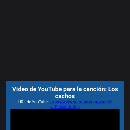
Video de YouTube para la canción: Los
cachos
URL de YouTube:
https://www.youtube.com/watch?
v=Pnxkm_IuXqE