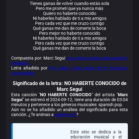
Tienes ganas de volver cuando estás sola
Pero me prometí que ya nunca más
Quiero no haberte conocido
Ni haberles hablado de ti a mis amigos
Pero cada vez que me cruzo contigo
Qué ganas me dan de comerte la boca
Pero mejor no haberte conocido
Ni haberles hablado de ti a mis amigos
Pero cada vez que me cruzo contigo
Qué ganas me dan de comerte la boca
Compuesta por: Marc Seguí
¿Los datos están equivocados?
Avísanos.
Letra añadida por
Fito Salas
¿Viste algún error? Envíanos
una revisión.
Significado de la
letra: NO HABERTE CONOCIDO de
Marc Seguí
Esta canción "
NO HABERTE CONOCIDO
" del artista "
Marc
Seguí
" se estrenó el 2024-09-12, tiene una duración de 03:04
minutos y pertenece a los géneros musicales: spanish pop.
Aún no se ha añadido un análisis del significado para esta
canción. ¿Te animas a
sugerir uno
?
Este sitio se dedica a la
educación musical y el