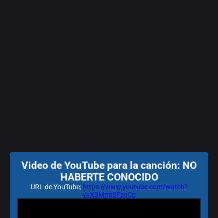
Video de YouTube para la canción: NO
HABERTE CONOCIDO
URL de YouTube:
https://www.youtube.com/watch?
v=X3MmtSFzoCc