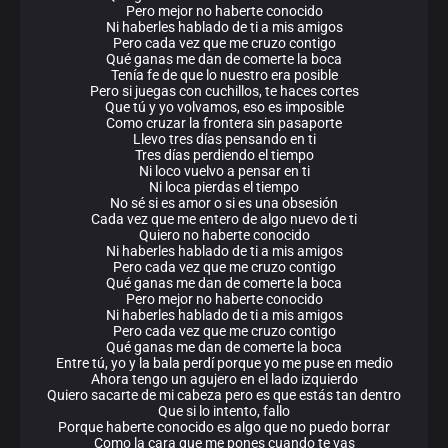
Pero mejor no haberte conocido
Ni haberles hablado de ti a mis amigos
Pero cada vez que me cruzo contigo
Qué ganas me dan de comerte la boca
Tenía fe de que lo nuestro era posible
Pero si juegas con cuchillos, te haces cortes
Que tú y yo volvamos, eso es imposible
Como cruzar la frontera sin pasaporte
Llevo tres días pensando en ti
Tres días perdiendo el tiempo
Ni loco vuelvo a pensar en ti
Ni loca pierdas el tiempo
No sé si es amor o si es una obsesión
Cada vez que me entero de algo nuevo de ti
Quiero no haberte conocido
Ni haberles hablado de ti a mis amigos
Pero cada vez que me cruzo contigo
Qué ganas me dan de comerte la boca
Pero mejor no haberte conocido
Ni haberles hablado de ti a mis amigos
Pero cada vez que me cruzo contigo
Qué ganas me dan de comerte la boca
Entre tú, yo y la bala perdí porque yo me puse en medio
Ahora tengo un agujero en el lado izquierdo
Quiero sacarte de mi cabeza pero es que estás tan dentro
Que si lo intento, fallo
Porque haberte conocido es algo que no puedo borrar
Como la cara que me pones cuando te vas