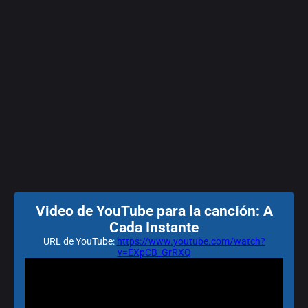
Video de YouTube para la canción: A
Cada Instante
URL de YouTube:
https://www.youtube.com/watch?
v=EXpCB_GrRXQ