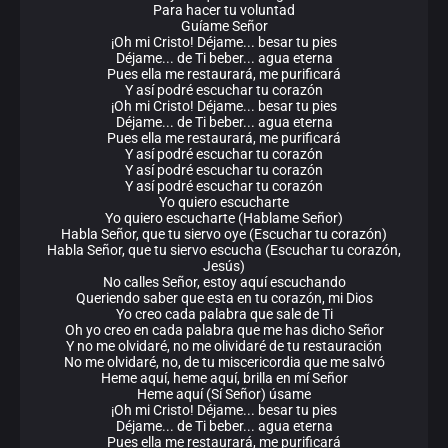
Para hacer tu voluntad
Guíame Señor
¡Oh mi Cristo! Déjame... besar tu pies
Déjame... de Ti beber... agua eterna
Pues ella me restaurará, me purificará
Y así podré escuchar tu corazón
¡Oh mi Cristo! Déjame... besar tu pies
Déjame... de Ti beber... agua eterna
Pues ella me restaurará, me purificará
Y así podré escuchar tu corazón
Y así podré escuchar tu corazón
Y así podré escuchar tu corazón
Yo quiero escucharte
Yo quiero escucharte (Hablame Señor)
Habla Señor, que tu siervo oye (Escuchar tu corazón)
Habla Señor, que tu siervo escucha (Escuchar tu corazón,
Jesús)
No calles Señor, estoy aquí escuchando
Queriendo saber que esta en tu corazón, mi Dios
Yo creo cada palabra que sale de Ti
Oh yo creo en cada palabra que me has dicho Señor
Y no me olvidaré, no me olividaré de tu restauración
No me olvidaré, no, de tu miscericordia que me salvó
Heme aquí, heme aquí, brilla en mí Señor
Heme aquí (Sí Señor) úsame
¡Oh mi Cristo! Déjame... besar tu pies
Déjame... de Ti beber... agua eterna
Pues ella me restaurará, me purificará