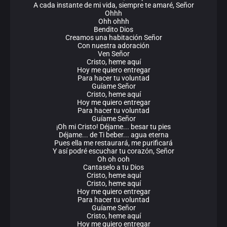
A cada instante de mi vida, siempre te amaré, Señor
Ohhh
Ohh ohhh
Bendito Dios
Creamos una habitación Señor
Con nuestra adoración
Ven Señor
Cristo, heme aquí
Hoy me quiero entregar
Para hacer tu voluntad
Guíame Señor
Cristo, heme aquí
Hoy me quiero entregar
Para hacer tu voluntad
Guíame Señor
¡Oh mi Cristo! Déjame... besar tu pies
Déjame... de Ti beber... agua eterna
Pues ella me restaurará, me purificará
Y así podré escuchar tu corazón, Señor
Oh oh ooh
Cantaselo a tu Dios
Cristo, heme aquí
Cristo, heme aquí
Hoy me quiero entregar
Para hacer tu voluntad
Guíame Señor
Cristo, heme aquí
Hoy me quiero entregar