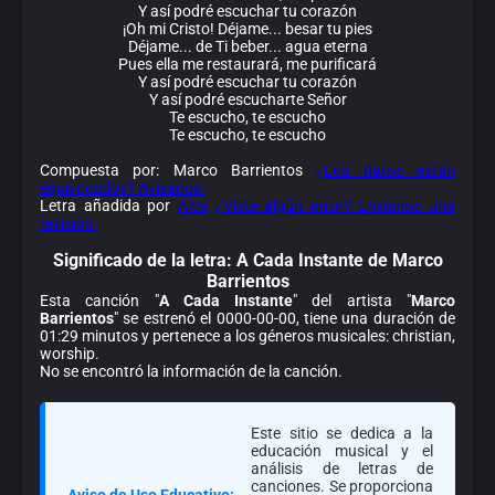
Y así podré escuchar tu corazón
¡Oh mi Cristo! Déjame... besar tu pies
Déjame... de Ti beber... agua eterna
Pues ella me restaurará, me purificará
Y así podré escuchar tu corazón
Y así podré escucharte Señor
Te escucho, te escucho
Te escucho, te escucho
Compuesta por: Marco Barrientos
¿Los datos están
equivocados? Avísanos.
Letra añadida por
Alva
¿Viste algún error? Envíanos una
revisión.
Significado de la
letra: A Cada Instante de Marco
Barrientos
Esta canción "
A Cada Instante
" del artista "
Marco
Barrientos
" se estrenó el 0000-00-00, tiene una duración de
01:29 minutos y pertenece a los géneros musicales: christian,
worship.
No se encontró la información de la canción.
Este sitio se dedica a la
educación musical y el
análisis de letras de
canciones. Se proporciona
Aviso de Uso Educativo: