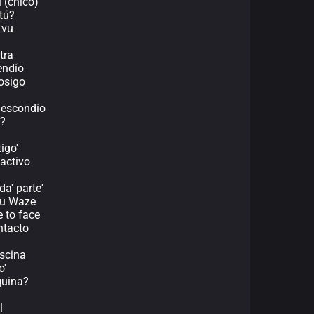
 (chico)
tú?
 vu
tra
endío
osigo
 escondío
o?
igo'
 activo
da' parte'
su Waze
 to face
ntacto
iscina
o'
quina?
l