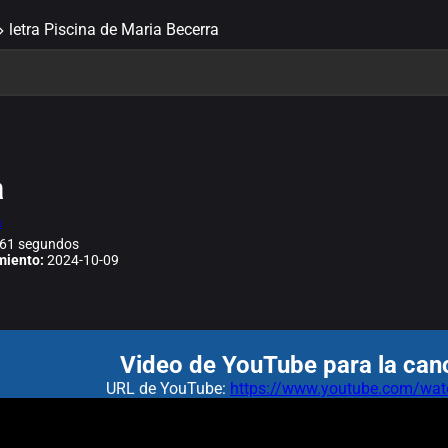
letra Piscina de Maria Becerra
a
a
61 segundos
miento:
2024-10-09
Video de YouTube para la canc
URL de YouTube:
https://www.youtube.com/w