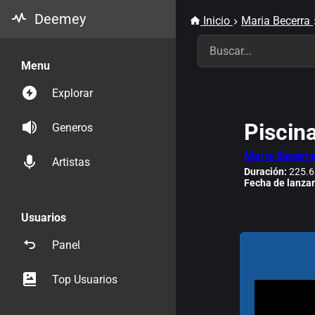
Deemey
Inicio
Maria Becerra
Menu
Explorar
Piscin
Generos
Maria Becerr
Artistas
Duración:
225.6
Fecha de lanza
Usuarios
Panel
Top Usuarios