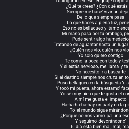
Dialogamo' en ese lenguaje corporal
¿Qué te crees? ¿Con qué estás 
Siempre me hace' vivir un déjà
De lo que siempre pasa
Lo que haces a plena luz, pene
Eso no es bellaqueo y 'tamo enc
Mi mano pasa por tu ombligo, pr
Pude sentir algo humedecío
Tratando de aguantar hasta un lugar
¿Quién nos vio, quién nos vi
Yo solo quiero contigo
Te como la boca con todo y test
Y si estás nervioso, me llama' y te
No necesito ir a buscarte
Si el destino siempre nos cruza en to
Puso bellaqueo en la búsqueda 'e 
Y tocó mi puerta, ahora estamo' face
Yo sé muy bien que te gusta el co
A mí me gusta el impacto
Ha-ha-ha-ha-hay un party en la p
To' el mundo sigue mirándon
¿Porqué no nos vamo' pa' una es
Y seguimo' devorándono'
El día está bien mal, mal, ma