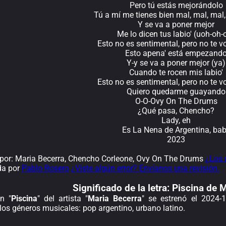
Pero tú estás mejorándolo
Tú a mí me tienes bien mal, mal, mal
Y se va a poner mejor
Me lo dicen tus labio' (uoh-oh-
Esto no es sentimental, pero no te vo
Esto apena' está empezand
Y-y se va a poner mejor (ya)
Cuando te rocen mis labio'
Esto no es sentimental, pero no te vo
Quiero quedarme guayando
O-O-Ovy On The Drums
¿Qué pasa, Chencho?
Lady, eh
Es La Nena de Argentina, ba
2023
or: Maria Becerra, Chencho Corleone, Ovy On The Drums
¿Los 
da por
Pablo Rosero
¿Viste algún error? Envíanos una revisión.
Significado de la
letra: Piscina de 
n "
Piscina
" del artista "
Maria Becerra
" se estrenó el 2024-
los géneros musicales: pop argentino, urbano latino.