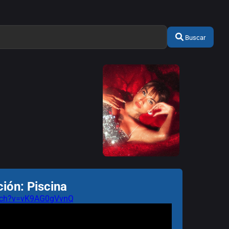
Buscar
ión: Piscina
atch?v=vK9AG0gVvnQ