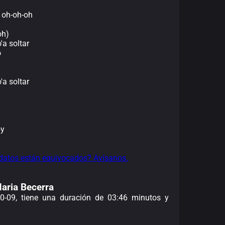
, oh-oh-oh
oh)
'a soltar
o
'a soltar
by
datos están equivocados? Avísanos.
Maria Becerra
10-09, tiene una duración de 03:46 minutos y