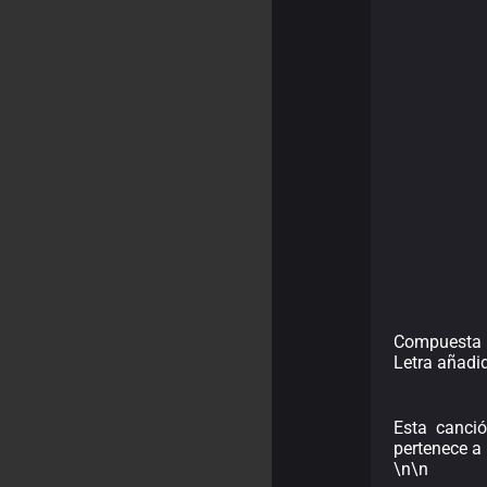
Compuesta p
Letra añadi
Esta canció
pertenece a 
\n\n