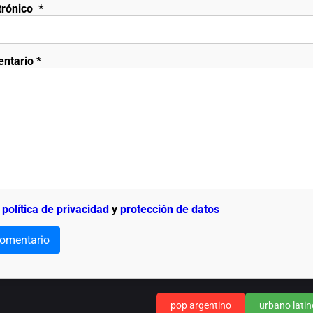
trónico
*
entario
*
a
política de privacidad
y
protección de datos
comentario
pop argentino
urbano latin