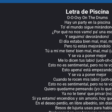
Letra de Piscina
O-O-Ovy On The Drums
Hay un party en la piscina
To' el mundo sigue mirándon
¿Por qué no nos vamo' pa' una es
Y seguimo' devorándono'
El día estaba bien mal, mal, m
Pero tú estás mejorándolo
Tú a mí me tiene' bien mal, mal, mal (
Y se va a poner mejor
Me lo dicen tus labio' (uoh-oh-
Esto no es sentimental, pero no te vo
Esto apena' está empezand
Y se va a poner mejor
Cuando te rocen mis labio' (uoh-
Esto no es sentimental, pero no te vo
Quiero quedarme perreando (yo lo que
Ya no te tiene' que privar (no
Si ya estamo' encendíos y sin amorío, hoy qu
En el deseo perdío, en libre albedrío, sin di
Besos de lujuria usas para hab