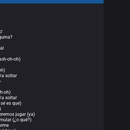
o'
quina?
al
uoh-oh-oh)
oh)
'a soltar
o
oh-oh)
'a soltar
 sé es que)
)
eremos jugar (ya)
simular (¿o qué?)
larme