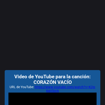
Video de YouTube para la canción:
CORAZÓN VACÍO
URL de YouTube:
https://www.youtube.com/watch?v=K2g-
6gV5crA