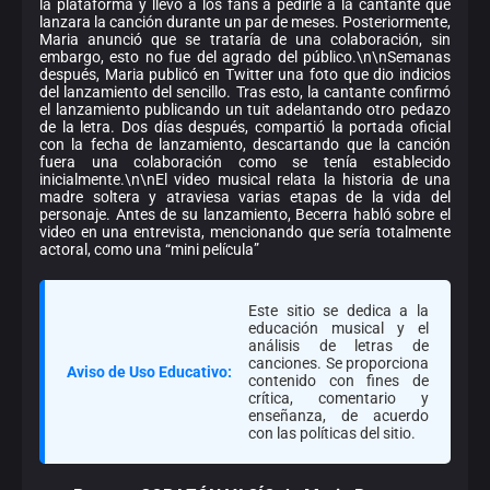
la plataforma y llevó a los fans a pedirle a la cantante que
lanzara la canción durante un par de meses. Posteriormente,
Maria anunció que se trataría de una colaboración, sin
embargo, esto no fue del agrado del público.\n\nSemanas
después, Maria publicó en Twitter una foto que dio indicios
del lanzamiento del sencillo. Tras esto, la cantante confirmó
el lanzamiento publicando un tuit adelantando otro pedazo
de la letra. Dos días después, compartió la portada oficial
con la fecha de lanzamiento, descartando que la canción
fuera una colaboración como se tenía establecido
inicialmente.\n\nEl video musical relata la historia de una
madre soltera y atraviesa varias etapas de la vida del
personaje. Antes de su lanzamiento, Becerra habló sobre el
video en una entrevista, mencionando que sería totalmente
actoral, como una “mini película”
Este sitio se dedica a la
educación musical y el
análisis de letras de
canciones. Se proporciona
Aviso de Uso Educativo:
contenido con fines de
crítica, comentario y
enseñanza, de acuerdo
con las políticas del sitio.