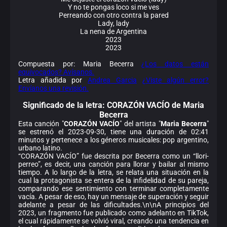
Y no te pongas loco si me ves
Perreando con otro contra la pared
Lady, lady
La nena de Argentina
2023
2023
Compuesta por: Maria Becerra
¿Los datos están
equivocados? Avísanos.
Letra añadida por
Andrea Garcia
¿Viste algún error?
Envíanos una revisión.
Significado de la
letra: CORAZÓN VACÍO de Maria
Becerra
Esta canción "
CORAZÓN VACÍO
" del artista "
Maria Becerra
"
se estrenó el 2023-09-30, tiene una duración de 02:41
minutos y pertenece a los géneros musicales: pop argentino,
urbano latino.
“CORAZÓN VACÍO” fue descrita por Becerra como un “llori-
perreo”, es decir, una canción para llorar y bailar al mismo
tiempo. A lo largo de la letra, se relata una situación en la
cual la protagonista se entera de la infidelidad de su pareja,
comparando ese sentimiento con terminar completamente
vacía. A pesar de eso, hay un mensaje de superación y seguir
adelante a pesar de las dificultades.\n\nA principios del
2023, un fragmento fue publicado como adelanto en TikTok,
el cual rápidamente se volvió viral, creando una tendencia en