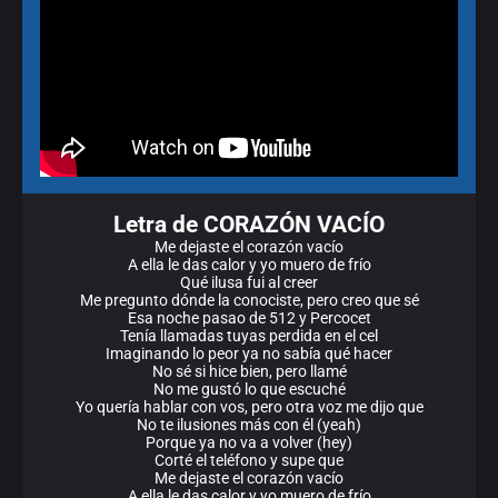
Letra de CORAZÓN VACÍO
Me dejaste el corazón vacío
A ella le das calor y yo muero de frío
Qué ilusa fui al creer
Me pregunto dónde la conociste, pero creo que sé
Esa noche pasao de 512 y Percocet
Tenía llamadas tuyas perdida en el cel
Imaginando lo peor ya no sabía qué hacer
No sé si hice bien, pero llamé
No me gustó lo que escuché
Yo quería hablar con vos, pero otra voz me dijo que
No te ilusiones más con él (yeah)
Porque ya no va a volver (hey)
Corté el teléfono y supe que
Me dejaste el corazón vacío
A ella le das calor y yo muero de frío