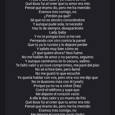
Qué ilusa fui al creer que tu amor era mío
Pensé que éramo do, pero me ha mentido
Éramos tres contigo, no
¿Perdón pa qué?
Sé que no es sincero conociéndote
Y aunque pude sola, te necesité
Haz lo de siempre, desaparécete
Lady, baby
Y no te pongas loco si me ves
Perreando con otro contra la pared
Que tú ya lo tuviste y lo dejaste perder
Y sabés muy bien cómo es
¿Y qué quiere ahora? Nos fuimo
No me hablen de amor y no paramo, seguimo
Y aunque caminamo en lo oscuro, salimo
Te faltó valor y yo tuve compromiso, me paré del piso
No sé si hice bien, pero llamé
No me gustó lo que escuché
Yo quería hablar con vos, pero otra voz me dijo que
No te ilusiones más con él (yeah)
Porque ya no va a volver (hey)
Corté el teléfono y supe que
Me dejaste el corazón vacío
A ella le das calor y yo muero de frío
Qué ilusa fui al creer que tu amor era mío
Pensé que éramo do, pero me ha mentido
Éramos tres contigo, no
Me dejaste el corazón vacío (lady)