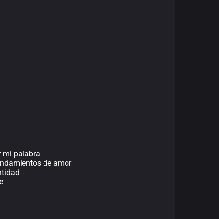
or mi palabra
andamientos de amor
ntidad
e