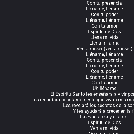
Con tu presencia
Lléname, lléname
Con tu poder
Lléname, lléname
Con tu amor
Espíritu de Dios
Llena mi vida
Llena mi alma
Ven a mi ser (ven a mi ser)
Lléname, lléname
Con tu presencia
Lléname, lléname
Con tu poder
Lléname, lléname
Con tu amor
Uh lléname
El Espíritu Santo les enseñara a vivir p
Les recordará constantemente que vivan mis m
Les revelará los secretos de la sa
Y les ayudará a crecer en la f
La esperanza y el amor
Espíritu de Dios
Ven a mi vida
Ven a mi alma