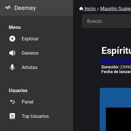
Deemey
Inicio
Maurilio Suáre
Menu
Explorar
Espírit
Generos
Maurilio Suár
Duración:
23990
Artistas
Fecha de lanza
Usuarios
Panel
Top Usuarios