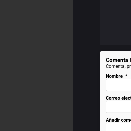
Comenta l
Comenta, pre
Nombre
*
Correo elec
Añadir com