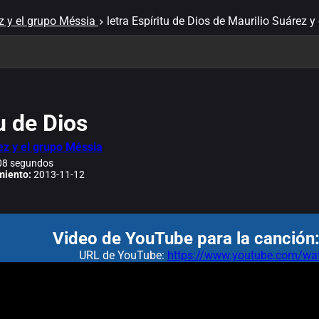
z y el grupo Méssia
letra Espíritu de Dios de Maurilio Suárez 
u de Dios
ez y el grupo Méssia
8 segundos
miento:
2013-11-12
Video de YouTube para la canción:
URL de YouTube:
https://www.youtube.com/wa