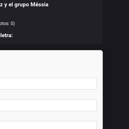
ez y el grupo Méssia
otos: 0)
letra: