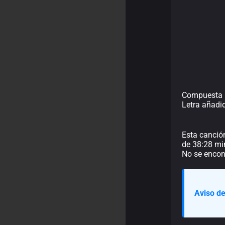
Compuesta p
Letra añadi
Esta canció
de 38:28 min
No se encont
Aviso de