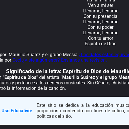
Ven a mi ser
Lléname, lléname
Con tu presencia
Lléname, lléname
Con tu poder
Lléname, lléname
Con tu amor
Espíritu de Dios
or: Maurilio Suárez y el grupo Méssia
¿Los datos están equivo
da por
Ceci
¿Viste algún error? Envíanos una revisión.
Significado de la
letra: Espíritu de Dios de Mauri
n "
Espíritu de Dios
" del artista "
Maurilio Suárez y el grupo Méss
utos y pertenece a los géneros musicales: Sin Género, christian
ró la información de la canción.
Este sitio se dedica a la educación musica
 Uso Educativo:
proporciona contenido con fines de crítica,
políticas del sitio.