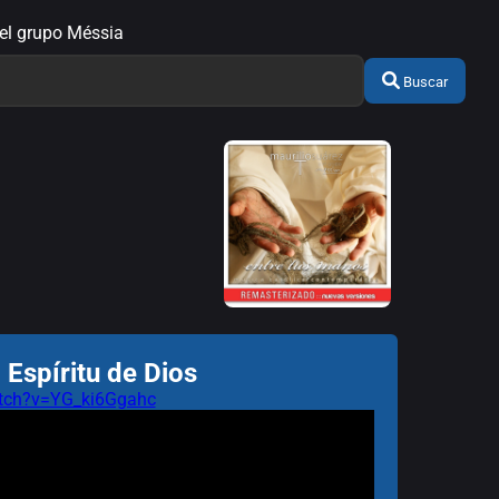
y el grupo Méssia
Buscar
 Espíritu de Dios
tch?v=YG_ki6Ggahc