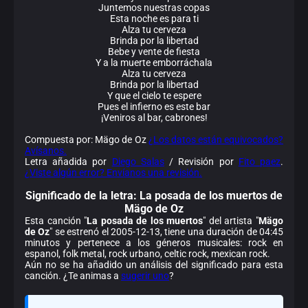
Juntemos nuestras copas
Esta noche es para ti
Alza tu cerveza
Brinda por la libertad
Bebe y vente de fiesta
Y a la muerte emborráchala
Alza tu cerveza
Brinda por la libertad
Y que el cielo te espere
Pues el infierno es este bar
¡Veniros al bar, cabrones!
Compuesta por: Mägo de Oz
¿Los datos están equivocados?
Avísanos.
Letra añadida por
Diego Salas
/ Revisión por
Fito paez
.
¿Viste algún error? Envíanos una revisión.
Significado de la
letra: La posada de los muertos de
Mägo de Oz
Esta canción "
La posada de los muertos
" del artista "
Mägo
de Oz
" se estrenó el 2005-12-13, tiene una duración de 04:45
minutos y pertenece a los géneros musicales: rock en
espanol, folk metal, rock urbano, celtic rock, mexican rock.
Aún no se ha añadido un análisis del significado para esta
canción. ¿Te animas a
sugerir uno
?