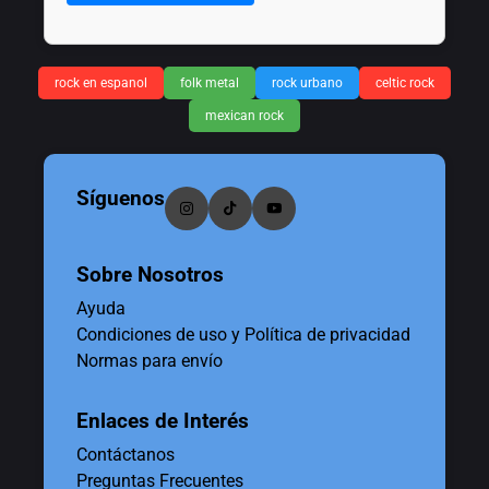
rock en espanol
folk metal
rock urbano
celtic rock
mexican rock
Síguenos
Sobre Nosotros
Ayuda
Condiciones de uso y Política de privacidad
Normas para envío
Enlaces de Interés
Contáctanos
Preguntas Frecuentes