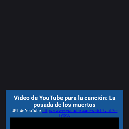
Video de YouTube para la canción: La
posada de los muertos
URL de YouTube:
https://www.youtube.com/watch?v=iL7s-
Tyip50