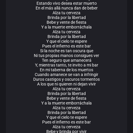
Estando vivo desea estar muerto
En el más allá nunca dan de beber
Alza tu cerveza
Brinda por la libertad
Bebe y vente de fiesta
Y a la muerte emborráchala
Alza tu cerveza
Brinda por la libertad
Y que el cielo te espere
Pues el infierno es este bar
Si la noche es tan oscura que
Ni tus propias manos consigues ver
Ten seguro que amanecerá
Y, mientras tanto, te invito a mi bar
En mi taberna de los muertos
Cuando amanece se van a infringir
Duros castigos y oscuros tormentos
A los que ni quieren ni dejan vivir
Alza tu cerveza
Brinda por la libertad
Bebe y vente de fiesta
Y a la muerte emborráchala
Alza tu cerveza
Brinda por la libertad
Y que el cielo te espere
Pues el infierno es este bar
Alza tu cerveza
Bebe y brinda por vivir