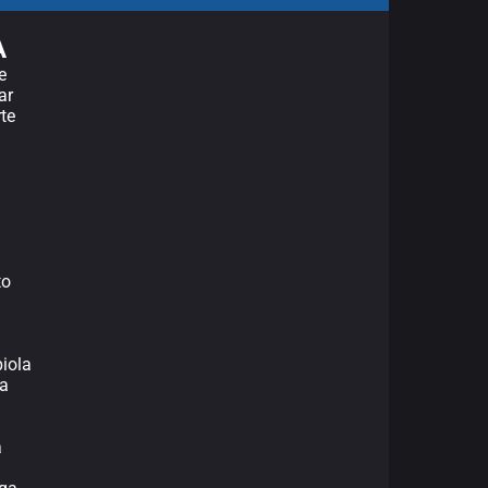
A
e
ar
rte
to
piola
ba
a