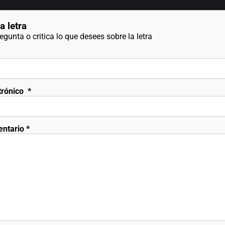
a letra
gunta o critica lo que desees sobre la letra
trónico
*
entario
*