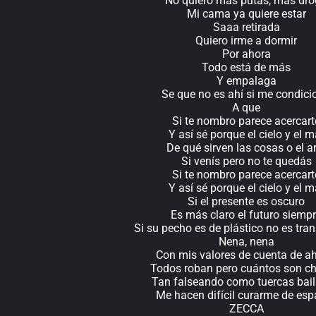
No quiero más putas, más dr
Mi cama ya quiere estar
Saaa retirada
Quiero irme a dormir
Por ahora
Todo está de más
Y empalaga
Se que no es ahí si me condici
A que
Si te nombro parece acercart
Y así sé porque el cielo y el m
De qué sirven las cosas o el a
Si venís pero no te quedás
Si te nombro parece acercart
Y así sé porque el cielo y el m
Si el presente es oscuro
Es más claro el futuro siemp
Si su pecho es de plástico no es tra
Nena, nena
Con mis valores de cuenta de a
Todos roban pero cuántos son ch
Tan falseando como tuercas bai
Me hacen difícil curarme de esp
ZECCA