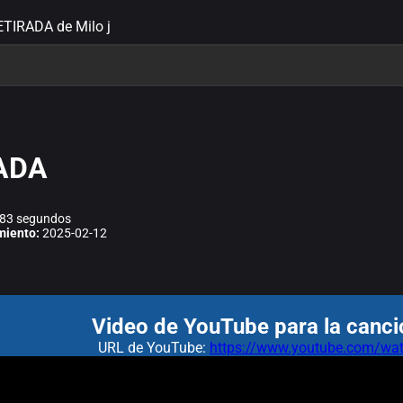
RETIRADA de Milo j
ADA
83 segundos
miento:
2025-02-12
Video de YouTube para la canc
URL de YouTube:
https://www.youtube.com/w