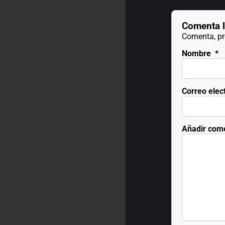
Comenta l
Comenta, pre
Nombre
*
Correo elec
Añadir com