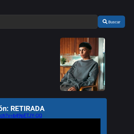
Buscar
ión: RETIRADA
atch?v=b49pETJY-QQ