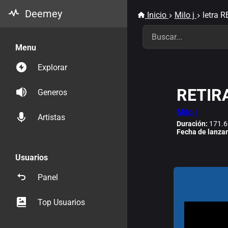
Deemey
Inicio
Milo j
letra 
Menu
Explorar
RETIR
Generos
Milo j
Artistas
Duración:
171.6
Fecha de lanza
Usuarios
Panel
Top Usuarios