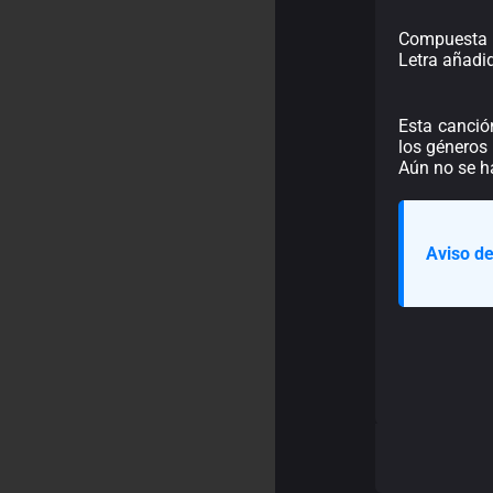
Compuesta p
Letra añadi
Esta canció
los géneros 
Aún no se h
Aviso de