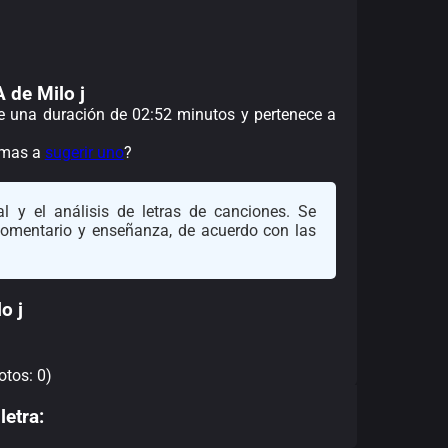
 de Milo j
ene una duración de 02:52 minutos y pertenece a
nimas a
sugerir uno
?
l y el análisis de letras de canciones. Se
 comentario y enseñanza, de acuerdo con las
o j
otos: 0)
letra: