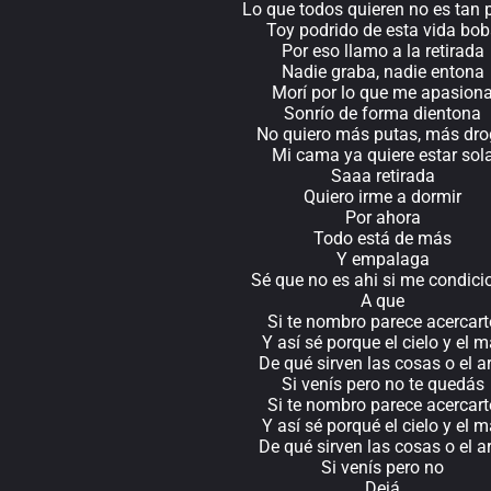
Lo que todos quieren no es tan 
Toy podrido de esta vida bo
Por eso llamo a la retirada
Nadie graba, nadie entona
Morí por lo que me apasion
Sonrío de forma dientona
No quiero más putas, más dr
Mi cama ya quiere estar sol
Saaa retirada
Quiero irme a dormir
Por ahora
Todo está de más
Y empalaga
Sé que no es ahi si me condici
A que
Si te nombro parece acercart
Y así sé porque el cielo y el m
De qué sirven las cosas o el a
Si venís pero no te quedás
Si te nombro parece acercart
Y así sé porqué el cielo y el m
De qué sirven las cosas o el a
Si venís pero no
Dejá