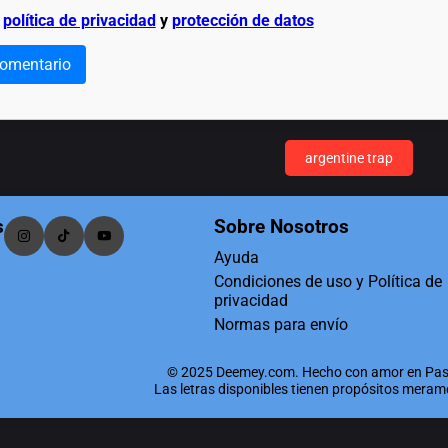
a
política de privacidad
y
protección de datos
comentario
argentine trap
s
Sobre Nosotros
Ayuda
Condiciones de uso y Política de
privacidad
Normas para envío
© 2025 Deemey.com. Hecho con amor en Pas
Las letras disponibles tienen propósitos mera