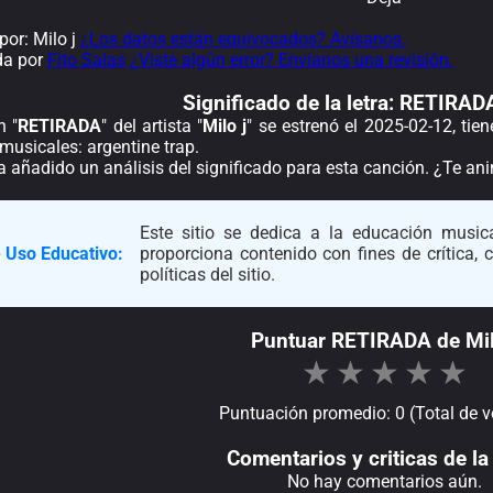
or: Milo j
¿Los datos están equivocados? Avísanos.
da por
Fito Salas
¿Viste algún error? Envíanos una revisión.
Significado de la
letra: RETIRADA
n "
RETIRADA
" del artista "
Milo j
" se estrenó el 2025-02-12, ti
musicales: argentine trap.
a añadido un análisis del significado para esta canción. ¿Te a
Este sitio se dedica a la educación musica
 Uso Educativo:
proporciona contenido con fines de crítica,
políticas del sitio.
Puntuar RETIRADA de Mil
★
★
★
★
★
Puntuación promedio: 0 (Total de v
Comentarios y criticas de la 
No hay comentarios aún.