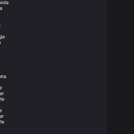
piola
ba
a
oga
a
ona
e
ar
rte
e
ar
rte