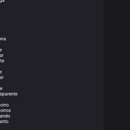
oga
ona
e
ar
rte
e
ar
re
nsparente
horro
orros
lando
anto