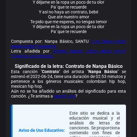
Y déjame en la ropa un poco de tu olor
Pa' que te recuerde
Y así no haya un contrato, bebé
Que ate nuestro amor
Te pido que me esperes, no tengas temor
Y déjame en la ropa un poco de tu olor
Pa' que te recuerde
Compuesta por: Nanpa Básico, SANTU
¿Los datos están
equivocados? Avísanos.
Letra añadida por
Andrea Garcia
¿Viste algún error?
Envíanos una revisión.
Significado de la
letra: Contrato de Nanpa Básico
Esta canción "
Contrato
" del artista "
Nanpa Básico
" se
estrenó el 2022-06-24, tiene una duración de 02:53 minutos y
pertenece a los géneros musicales: colombian hip hop,
mexican hip hop.
Aún no se ha añadido un análisis del significado para esta
canción. ¿Te animas a
sugerir uno
?
Este sitio se dedica a la
educación musical y el
análisis de letras de
canciones. Se proporciona
Aviso de Uso Educativo:
contenido con fines de