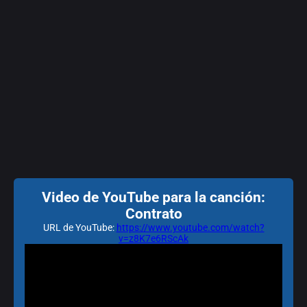
Video de YouTube para la canción:
Contrato
URL de YouTube:
https://www.youtube.com/watch?
v=z8K7e6RScAk