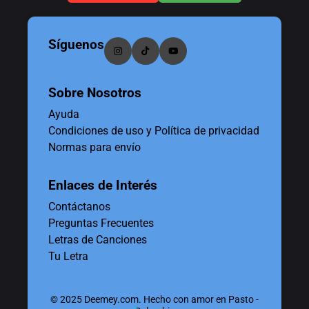
Síguenos
Sobre Nosotros
Ayuda
Condiciones de uso y Política de privacidad
Normas para envío
Enlaces de Interés
Contáctanos
Preguntas Frecuentes
Letras de Canciones
Tu Letra
© 2025 Deemey.com. Hecho con amor en Pasto -