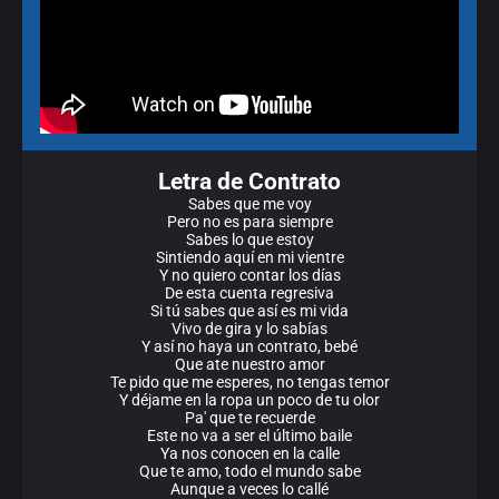
Letra de Contrato
Sabes que me voy
Pero no es para siempre
Sabes lo que estoy
Sintiendo aquí en mi vientre
Y no quiero contar los días
De esta cuenta regresiva
Si tú sabes que así es mi vida
Vivo de gira y lo sabías
Y así no haya un contrato, bebé
Que ate nuestro amor
Te pido que me esperes, no tengas temor
Y déjame en la ropa un poco de tu olor
Pa' que te recuerde
Este no va a ser el último baile
Ya nos conocen en la calle
Que te amo, todo el mundo sabe
Aunque a veces lo callé