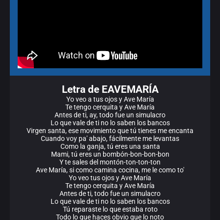
Letra de EAVEMARÍA
Yo veo a tus ojos y Ave María
Te tengo cerquita y Ave María
Antes de ti, ay, todo fue un simulacro
Lo que vale de ti no lo saben los bancos
Virgen santa, ese movimiento que tú tienes me encanta
Cuando voy pa' abajo, fácilmente me levantas
Como la ganja, tú eres una santa
Mami, tú eres un bombón-bon-bon-bon
Y te sales del montón-ton-ton-ton
Ave María, si como camina cocina, me le como to'
Yo veo tus ojos y Ave María
Te tengo cerquita y Ave María
Antes de ti, todo fue un simulacro
Lo que vale de ti no lo saben los bancos
Tú reparaste lo que estaba roto
Todo lo que haces obvio que lo noto