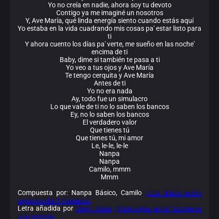
Yo no creía en nadie, ahora soy tu devoto
Contigo ya me imaginé un nosotros
Y, Ave María, qué linda energía siento cuando estás aquí
Yo estaba en la vida cuadrando mis cosas pa' estar listo para
ti
Y ahora cuento los días pa' verte, me sueño en las noche'
encima de ti
Baby, dime si también te pasa a ti
Yo veo a tus ojos y Ave María
Te tengo cerquita y Ave María
Antes de ti
Yo no era nada
Ay, todo fue un simulacro
Lo que vale de ti no lo saben los bancos
Ey, no lo saben los bancos
El verdadero valor
Que tienes tú
Que tienes tú, mi amor
Le, le-le, le-le
Nanpa
Nanpa
Camilo, mmm
Mmm
Compuesta por: Nanpa Básico, Camilo
¿Los datos están
equivocados? Avísanos.
Letra añadida por
Diego Salas
¿Viste algún error? Envíanos
una revisión.