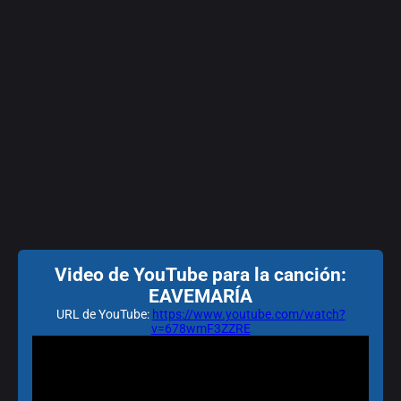
Video de YouTube para la canción:
EAVEMARÍA
URL de YouTube:
https://www.youtube.com/watch?
v=678wmF3ZZRE