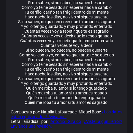
Si no saben, si no saben, no saben besarte
Como yo te he besado sin esperar nada a cambio
Tu cariño, cariño tan frágil dentro de mi mente
Hace noche los días, no vivo si sigues ausente
Si no saben, no quieren creer que tu amor es sagrado
Y yo lo tengo guardado y muy profundo enterrado
Cuántas veces voy a repetir que tu es sagrado
Cuántas veces te voy a decir que lo tengo ganado
Cuántas veces voy a repetir que lo tengo enterrado
Cuántas veces te voy a decir
Si no pueden, no pueden, no pueden quererte
Como yo, como yo, como yo que tanto te he querido
Si no saben, si no saben, no saben besarte
Como yo te he besado sin esperar nada a cambio
Tu cariño, cariño tan frágil dentro de mi mente
Hace noche los días, no vivo si sigues ausente
Si no saben, no quieren creer que tu amor es sagrado
Y yo lo tengo guardado y muy profundo enterrado
Quién me roba tu amor si lo tengo guardado
Quién me roba tu amor si tu amor es robado
Quién me roba tu amor si lo tengo ganado
Quién me roba tu amor si tu amor es sagrado.
Compuesta por: Natalia Lafourcade, Miguel Bosé
¿Los datos
están equivocados? Avísanos.
Letra añadida por
Antonio Giraldo
¿Viste algún error?
Envíanos una revisión.