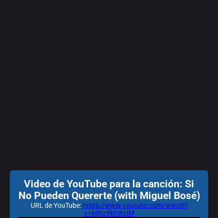
Video de YouTube para la canción: Si
No Pueden Quererte (with Miguel Bosé)
URL de YouTube:
https://www.youtube.com/watch?
v=Mjhz9khWzIM