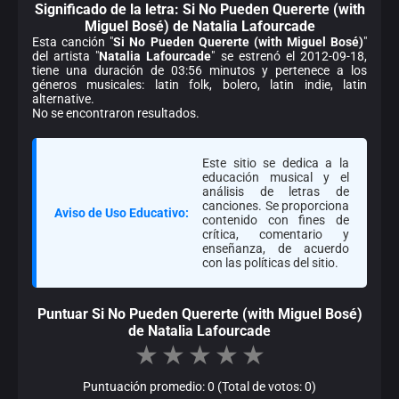
Significado de la
letra: Si No Pueden Quererte (with
Miguel Bosé) de Natalia Lafourcade
Esta canción "
Si No Pueden Quererte (with Miguel Bosé)
"
del artista "
Natalia Lafourcade
" se estrenó el 2012-09-18,
tiene una duración de 03:56 minutos y pertenece a los
géneros musicales: latin folk, bolero, latin indie, latin
alternative.
No se encontraron resultados.
Este sitio se dedica a la
educación musical y el
análisis de letras de
canciones. Se proporciona
Aviso de Uso Educativo:
contenido con fines de
crítica, comentario y
enseñanza, de acuerdo
con las políticas del sitio.
Puntuar Si No Pueden Quererte (with Miguel Bosé)
de Natalia Lafourcade
★
★
★
★
★
Puntuación promedio: 0 (Total de votos: 0)