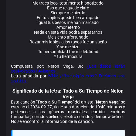
Me traes loco, totalmente hipnotizado
Eso que te quede claro
Siempre me pierdo
En tus ojitos quedé bien atrapado
Igual tus besos me han marcado
Amor eterno
Nada en esta vida podrá separarnos
Me siento afortunado
Rozar mis labios a los tuyos fue un sueño
Y se me hizo
Tu personalidad fue mi debilidad
Y tu hermosura
Compuesta por: Neton Vega, JR
¿Los datos están
equivocados? Avísanos.
Letra añadida por
Millie
¿Viste algún error? Envíanos una
revisión.
Significado de la
letra: Todo a Su Tiempo de Neton
Vega
Esta canción "
Todo a Su Tiempo
" del artista "
Neton Vega
" se
estrenó el 2024-09-27, tiene una duración de 10:40 minutos y
pertenece a los géneros musicales: corrido, corridos
tumbados, corridos bélicos, electro corridos, dembow belico.
No se encontró la información de la canción.