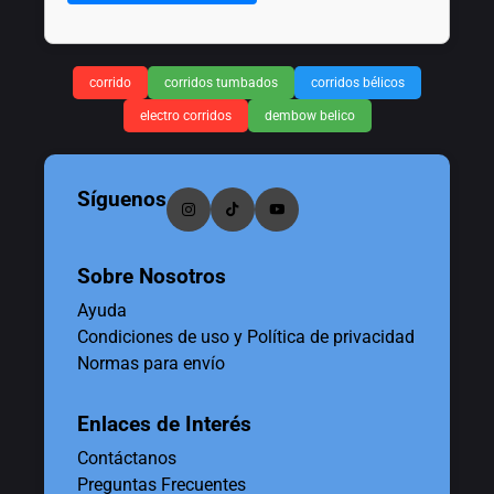
corrido
corridos tumbados
corridos bélicos
electro corridos
dembow belico
Síguenos
Sobre Nosotros
Ayuda
Condiciones de uso y Política de privacidad
Normas para envío
Enlaces de Interés
Contáctanos
Preguntas Frecuentes