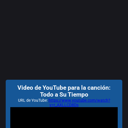
Video de YouTube para la canción:
Todo a Su Tiempo
URL de YouTube:
https://www.youtube.com/watch?
v=r_AXLLCD8Ds