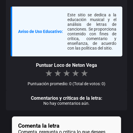
Este sitio se dedica a la
educación musical y el
análisis de letras de
canciones. Se proporciona
Aviso de Uso Educativo:
contenido con fines de
crítica, comentario y
enseñanza, de acuerdo
con las políticas del sitio.
Puntuar Loco de Neton Vega
★
★
★
★
★
Puntuación promedio: 0 (Total de votos: 0)
Comentarios y criticas de la letra:
No hay comentarios aún.
Comenta la letra
Comenta, pregunta o critica lo que desees