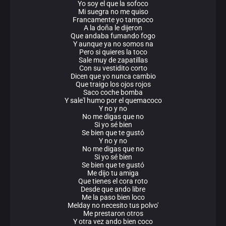
Yo soy el que la sofoco
Mi suegra no me quiso
Francamente yo tampoco
A la doña le dijeron
Que andaba fumando fogo
Y aunque ya no somos na
Pero si quieres la toco
Sale muy de zapatillas
Con su vestidito corto
Dicen que yo nunca cambio
Que traigo los ojos rojos
Saco coche bomba
Y sale'l humo por el quemacoco
Y no y no
No me digas que no
Si yo sé bien
Se bien que te gustó
Y no y no
No me digas que no
Si yo sé bien
Se bien que te gustó
Me dijo tu amiga
Que tienes el cora roto
Desde que ando libre
Me la paso bien loco
Melday no necesito tus polvo'
Me prestaron otros
Y otra vez ando bien coco