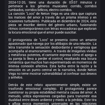
2024-12-20, tiene una duración de 03:07 minutos y
pertenece a los géneros musicales: corrido, corridos
tumbados, corridos bélicos, electro corridos.
La canción "Loco" de Neton Vega es una obra que captura
los matices del amor a través de un prisma intenso y en
ocasiones turbulento. Publicada en diciembre de 2024, esta
pieza se inscribe dentro del género urbano, fusionando
ritmos contemporáneos con letras evocadoras que exploran
la locura emocional que el amor puede suscitar.
El protagonista de "Loco" se presenta como un amante
apasionado que navega por los altibajos de una relación. La
letra transmite la sensación desbordante y vertiginosa que
acompaña al enamoramiento. A través de imágenes vívidas
y metáforas potentes, el cantante expresa cómo el apego a
su pareja lo lleva a perder el control, resaltando esa locura
romántica que muchos han experimentado en momentos de
intensa conexión afectiva. Esta lucha entre la razón y la
emoción es un punto central en la narrativa, donde Neton
Vega no teme mostrar vulnerabilidad al confesar sus deseos
y anhelos.
Detrás de este relato aparentemente simple, existe un
trasfondo emocional complejo. El protagonista parece
cuestionar su propia estabilidad mental a causa del amor. A
menudo, utiliza expresiones cargadas para transmitir esa
dualidad entre deseo ardiente y miedo a la pérdida. Este tira
y afloja evoca momentos universales en las relaciones