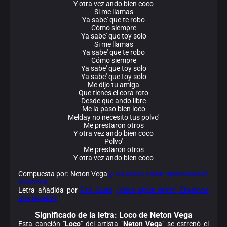
Y otra vez ando bien coco
Si me llamas
Ya sabe' que te robo
Cómo siempre
Ya sabe' que toy solo
Si me llamas
Ya sabe' que te robo
Cómo siempre
Ya sabe' que toy solo
Ya sabe' que toy solo
Me dijo tu amiga
Que tienes el cora roto
Desde que ando libre
Me la paso bien loco
Melday no necesito tus polvo'
Me prestaron otros
Y otra vez ando bien coco
Polvo'
Me prestaron otros
Y otra vez ando bien coco
Compuesta por: Neton Vega
¿Los datos están equivocados?
Avísanos.
Letra añadida por
Fito Salas
¿Viste algún error? Envíanos
una revisión.
Significado de la
letra: Loco de Neton Vega
Esta canción "
Loco
" del artista "
Neton Vega
" se estrenó el