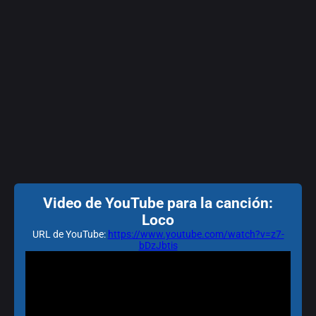
Video de YouTube para la canción:
Loco
URL de YouTube:
https://www.youtube.com/watch?v=z7-
bDzJbtis