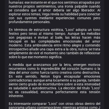
humanas: ese instante en el que nos sentimos atrapados por
nuestros propios sentimientos, una ironía palpable cuando
se considera que el amor debería ser algo liberador. Al
explorar estos temas, Vega revela su habilidad para conectar
con sus oyentes mediante experiencias comunes pero
profundamente personales.
En términos de estructura estética, "Loco" adopta un tono
festivo pero tenso al mismo tiempo. Aunque las melodías
son pegajosas e invitan al baile, las letras hacen más
hincapié en las complejidades emocionales del amor
moderno. Esta ambivalencia entre ritmo alegre y contenido
introspectivo añade una capa extra a la obra; nunca se trata
simplemente de vivir el momento sino también de reflexionar
sobre lo que ese momento significa.
A medida que avanzamos por la letra, emergen motivos
recurrentes como lo impredecible del corazón humano o la
idea del amor como fuerza tanto creativa como destructiva.
En este sentido, Neton logra encapsular emociones
contradictorias: aunque ama locamente a su pareja, también
siente cierto grado de incertidumbre sobre si esta intensidad
es saludable o autodestructiva. La elección del título "Loco"
no es casualidad; encarna perfectamente esta tensión
inherente.
Es interesante comparar "Loco" con otras obras dentro del
panorama urbano contemporáneo: mientras artistas como J