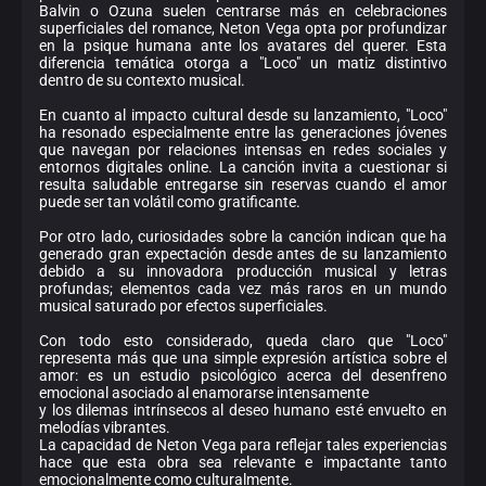
Balvin o Ozuna suelen centrarse más en celebraciones
superficiales del romance, Neton Vega opta por profundizar
en la psique humana ante los avatares del querer. Esta
diferencia temática otorga a "Loco" un matiz distintivo
dentro de su contexto musical.
En cuanto al impacto cultural desde su lanzamiento, "Loco"
ha resonado especialmente entre las generaciones jóvenes
que navegan por relaciones intensas en redes sociales y
entornos digitales online. La canción invita a cuestionar si
resulta saludable entregarse sin reservas cuando el amor
puede ser tan volátil como gratificante.
Por otro lado, curiosidades sobre la canción indican que ha
generado gran expectación desde antes de su lanzamiento
debido a su innovadora producción musical y letras
profundas; elementos cada vez más raros en un mundo
musical saturado por efectos superficiales.
Con todo esto considerado, queda claro que "Loco"
representa más que una simple expresión artística sobre el
amor: es un estudio psicológico acerca del desenfreno
emocional asociado al enamorarse intensamente
y los dilemas intrínsecos al deseo humano esté envuelto en
melodías vibrantes.
La capacidad de Neton Vega para reflejar tales experiencias
hace que esta obra sea relevante e impactante tanto
emocionalmente como culturalmente.