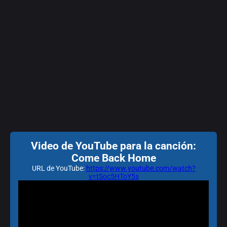
Video de YouTube para la canción:
Come Back Home
URL de YouTube:
https://www.youtube.com/watch?
v=tSoc5HToY5s