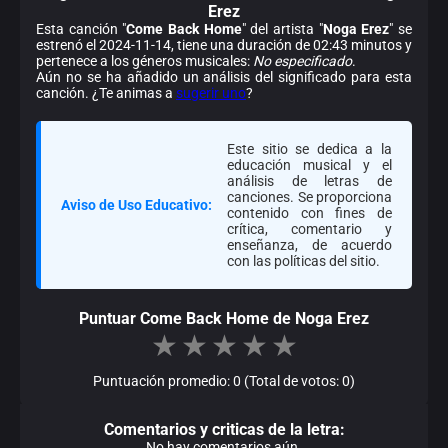
Erez
Esta canción "
Come Back Home
" del artista "
Noga Erez
" se
estrenó el 2024-11-14, tiene una duración de 02:43 minutos y
pertenece a los géneros musicales:
No especificado
.
Aún no se ha añadido un análisis del significado para esta
canción. ¿Te animas a
sugerir uno
?
Este sitio se dedica a la
educación musical y el
análisis de letras de
canciones. Se proporciona
Aviso de Uso Educativo:
contenido con fines de
crítica, comentario y
enseñanza, de acuerdo
con las políticas del sitio.
Puntuar Come Back Home de Noga Erez
★
★
★
★
★
Puntuación promedio: 0 (Total de votos: 0)
Comentarios y criticas de la letra:
No hay comentarios aún.