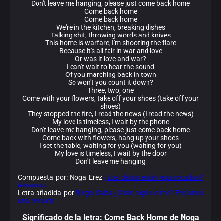
Don't leave me hanging, please just come back home
Come back home
Come back home
We're in the kitchen, breaking dishes
Talking shit, throwing words and knives
This home is warfare, I'm shooting the flare
Because it's all fair in war and love
Or was it love and war?
I can't wait to hear the sound
Of you marching back in town
So won't you count it down?
Three, two, one
Come with your flowers, take off your shoes (take off your
shoes)
They stopped the fire, I read the news (I read the news)
My love is timeless, I wait by the phone
Don't leave me hanging, please just come back home
Come back with flowers, hang up your shoes
I set the table, waiting for you (waiting for you)
My love is timeless, I wait by the door
Don't leave me hanging
Compuesta por: Noga Erez
¿Los datos están equivocados?
Avísanos.
Letra añadida por
Diego Salas
¿Viste algún error? Envíanos
una revisión.
Significado de la
letra: Come Back Home de Noga