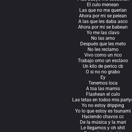
El culo menean
Las que no me querían
Ahora por mi se pelean
A las que les daba asco
Ahora por mi se babean
Yo me las clavo
No las amo
Después que les meto
No les reclamo
Vivo como un rico
Trabajo omo un esclavo
Un kilo de perico cb
O si no no grabo
Ey
Tenemos loca
A toa las mamis
Flashean el culo
Las tetas en todos mis party
Yo no estoy dripping
Yo lo que estoy es tsunami
Haciendo chavos cc
De la música y la mari
Le llegamos y oh shit