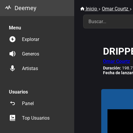
Deemey
Inicio
Omar Courtz
Menu
Explorar
DRIPP
Generos
Omar Courtz
Duración:
198.7
Artistas
Fecha de lanza
Usuarios
Panel
Top Usuarios