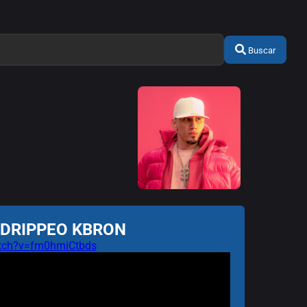
Buscar
n: DRIPPEO KBRON
atch?v=fm0hmiCtbds