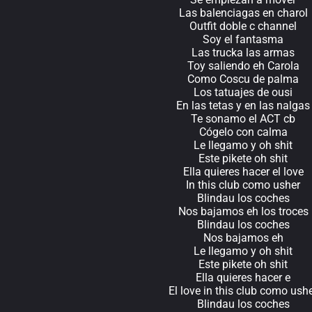
Las balenciagas en charol
Outfit doble c channel
Soy el fantasma
Las trucka las armas
Toy saliendo eh Carola
Como Coscu de palma
Los tatuajes de ousi
En las tetas y en las nalgas
Te sonamo el ACT cb
Cógelo con calma
Le llegamo y oh shit
Este pikete oh shit
Ella quieres hacer el love
In this club como usher
Blindau los coches
Nos bajamos eh los troces
Blindau los coches
Nos bajamos eh
Le llegamo y oh shit
Este pikete oh shit
Ella quieres hacer e
El love in this club como ush
Blindau los coches