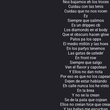
Nos bajamos eh los troces
Cuidau con las tenis
Cuidau que no nos rocen
Ey
Siempre que salimos
Es un drippeo cb
Los diamonds en el body
Que el obscuro hacen glow
Palos pa los opps
El medio millón y las hoes
En los partys tenemos
Las gatas de ustede'
En front row
Siempre que salgo
Ven el flavor y capotean
Y Ellos no dan nota
Por eso es que no los capea
Dejen de estar hablando
Eh calle nunca los he visto
En la brea
Y no se la crean
Se de la pata que cojean
Ellos no creían hice que crea
Y las babys me escuchan