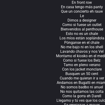
En front row
En casa tengo más panty
Que un concierto eh rauw
Le
Dimos a designer
Como si fuese un outlet
Bienvenidos al penthouse
Esto no es un chale
Los míos están soplándola
Pónganse en el chale
No me bajo ni en los shell
Lavando chavos y nos Vel
Montamo el kiosko en el med
Como si fuese los Belz
Tamo en pleno verano
Con los jacket monclare
Busquen un 50 cent
Cuando me quieran ir a ver
Andamos en Bugatti en mia
No somos badbo ni anuel
No nos quitamos las colta
Como la gorra eh Darell
Llegamo y tú ves que los cul
Se empiezan a mover