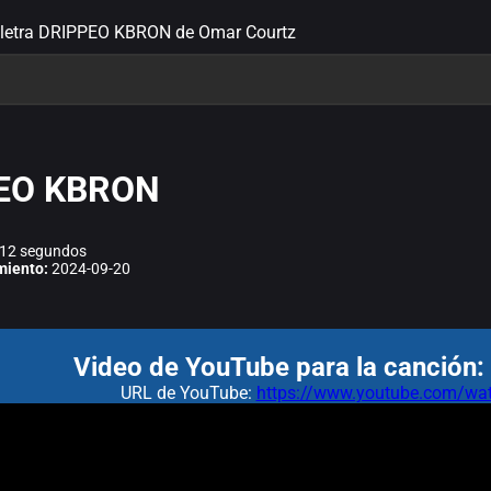
letra DRIPPEO KBRON de Omar Courtz
EO KBRON
12 segundos
miento:
2024-09-20
Video de YouTube para la canció
URL de YouTube:
https://www.youtube.com/w