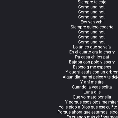
Siempre te cojo
Como una noti
Como una noti
Como una noti
Eyy yeh yeh!
Siempre quiero cogerte
Como una noti
Como una noti
Como una noti
Lo único que se veía
En el cuarto era la cherry
Pa casa eh los pai
Bajaba con polo y sperry
Espero q me esperes
Y que si estás con un c*bro
Algun día mami pelee y te dej
Y ahí me tire
Cuando la veas solita
Luna dile
Que yo mato por ella
Y porque esos ojos me mire
Yo le pido a Dios que ese cul*to
Porque ahora que estamos lejo
Es cuando más ch*ngamos