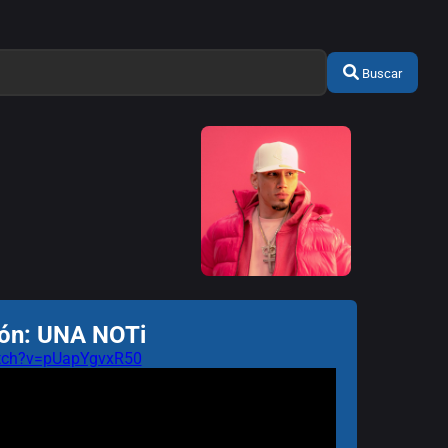
Buscar
ión: UNA NOTi
atch?v=pUapYgvxR50