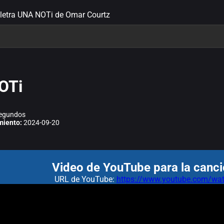
letra UNA NOTi de Omar Courtz
OTi
egundos
miento:
2024-09-20
Video de YouTube para la canc
URL de YouTube:
https://www.youtube.com/w