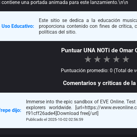
 contiene una portada animada para este lanzamiento.\n\n
Este sitio se dedica a la educación musica
 Uso Educativo:
proporciona contenido con fines de crítica,
políticas del sitio.
Puntuar UNA NOTi de Omar 
★
★
★
★
★
Puntuación promedio: 0 (Total de v
Comentarios y criticas de la 
Immerse into the epic sandbox of EVE Online. Test y
explorers worldwide. [url=https://www.eveonline
repe dijo:
f91cff26ade4]Download free[/url]
Publicado el 2025-10-02 02:56:59