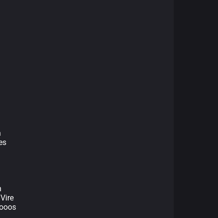
n
es
n
 Vire
oooos