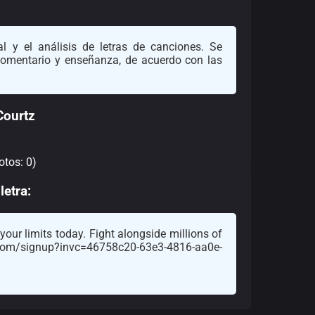
l y el análisis de letras de canciones. Se
 comentario y enseñanza, de acuerdo con las
Courtz
otos: 0)
letra:
our limits today. Fight alongside millions of
.com/signup?invc=46758c20-63e3-4816-aa0e-