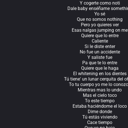
Y cogerte como noti
Dale baby enséñame somethi
Yo sé
Que no somos nothing
Pero yo quieres ver
Esas nalgas jumping on me
Quiere que lo entre
Caliente
Si le diste enter
No fue un accidente
Y saliste fue
Pa que te lo entre
Quiere que le haga
El whitening en los dientes
Tú tiene' un lunar cerquita del o
To tu cuerpo yo me lo conoz
Mientras mas lo undo
Mas el cielo toco
To este tiempo
Estaba haciéndome el loco
Dime donde
Tú estás viviendo
Cace tiempo
Que yo no bajo