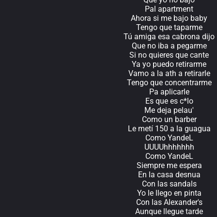
Pal apartment
Ahora si me bajo baby
Tengo que taparme
Tú amiga esa cabrona dijo
Que no iba a pegarme
Si no quieres que cante
Ya yo puedo retirarme
Vamo a la ath a retirarle
Tengo que concentrarme
Pa aplicarle
Es que es c*lo
Me deja pelau'
Como un barber
Le metí 150 a la guagua
Como YandeL
UUUUhhhhhhh
Como YandeL
Siempre me espera
En la casa desnua
Con las sandals
Yo le llego en pinta
Con las Alexander's
Aunque llegue tarde