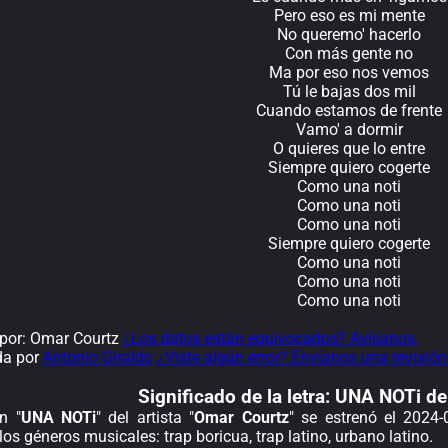
Pero eso es mi mente
No queremo' hacerlo
Con más gente no
Ma por eso nos vemos
Tú le bajas dos mil
Cuando estamos de frente
Vamo' a dormir
O quieres que lo entre
Siempre quiero cogerte
Como una noti
Como una noti
Como una noti
Siempre quiero cogerte
Como una noti
Como una noti
Como una noti
por: Omar Courtz
¿Los datos están equivocados? Avísanos.
da por
Antonio Giraldo
¿Viste algún error? Envíanos una revisión
Significado de la
letra: UNA NOTi d
n "
UNA NOTi
" del artista "
Omar Courtz
" se estrenó el 2024
los géneros musicales: trap boricua, trap latino, urbano latino.