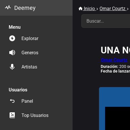
Deemey
Inicio
Omar Courtz
Menu
Explorar
UNA N
Generos
Omar Courtz
Duración:
200 s
Artistas
Fecha de lanza
Usuarios
Panel
Top Usuarios