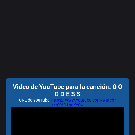
Video de YouTube para la canción: G O
D D E S S
URL de YouTube:
https://www.youtube.com/watch?
v=qXAD1qcKy8w