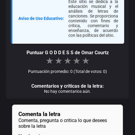
Este sitio se dedica a la
educación musical y el
análisis de letras de
canciones. Se proporciona
Aviso de Uso Educativo:
contenido con fines de
crítica, comentario y
enseñanza, de acuerdo
con las políticas del sitio.
Puntuar G O D D E S S de Omar Courtz
★
★
★
★
★
Puntuación promedio: 0 (Total de votos: 0)
Comentarios y criticas de la letra:
No hay comentarios aún.
Comenta la letra
Comenta, pregunta o critica lo que desees
sobre la letra