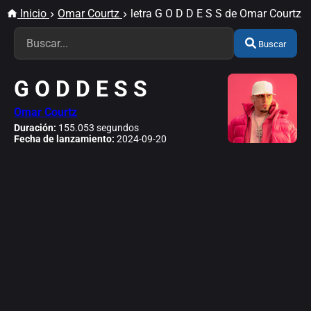
Inicio
Omar Courtz
letra G O D D E S S de Omar Courtz
Buscar
G O D D E S S
Omar Courtz
Duración:
155.053 segundos
Fecha de lanzamiento:
2024-09-20