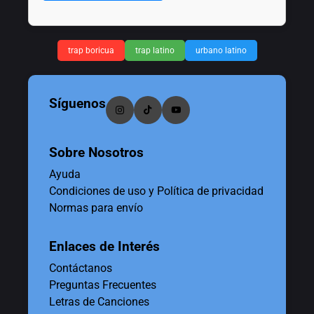
trap boricua
trap latino
urbano latino
Síguenos
Sobre Nosotros
Ayuda
Condiciones de uso y Política de privacidad
Normas para envío
Enlaces de Interés
Contáctanos
Preguntas Frecuentes
Letras de Canciones