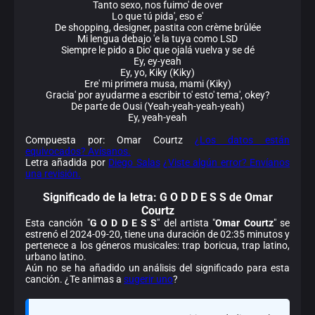
Tanto sexo, nos fuimo' de over
Lo que tú pida', eso e'
De shopping, designer, pastita con crème brûlée
Mi lengua debajo 'e la tuya como LSD
Siempre le pido a Dio' que ojalá vuelva y se dé
Ey, ey-yeah
Ey, yo, Kiky (Kiky)
Ere' mi primera musa, mami (Kiky)
Gracia' por ayudarme a escribir to' esto' tema', okey?
De parte de Ousi (Yeah-yeah-yeah-yeah)
Ey, yeah-yeah
Compuesta por: Omar Courtz
¿Los datos están
equivocados? Avísanos.
Letra añadida por
Diego Salas
¿Viste algún error? Envíanos
una revisión.
Significado de la
letra: G O D D E S S de Omar
Courtz
Esta canción "
G O D D E S S
" del artista "
Omar Courtz
" se
estrenó el 2024-09-20, tiene una duración de 02:35 minutos y
pertenece a los géneros musicales: trap boricua, trap latino,
urbano latino.
Aún no se ha añadido un análisis del significado para esta
canción. ¿Te animas a
sugerir uno
?