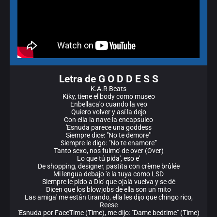
Letra de G O D D E S S
K.A.R Beats
Kiky, tiene el body como museo
Enbellaca'o cuando la veo
Quiero volver y así la dejo
Con ella la nave la encapsuleo
'Esnuda parece una goddess
Siempre dice: "No te demore'"
Siempre le digo: "No te enamore'"
Tanto sexo, nos fuimo' de over (Over)
Lo que tú pida', eso e'
De shopping, designer, pastita con crème brûlée
Mi lengua debajo 'e la tuya como LSD
Siempre le pido a Dio' que ojalá vuelva y se dé
Dicen que los blowjobs de ella son un mito
Las amiga' me están tirando, ella les dijo que chingo rico,
Reese
'Esnuda por FaceTime (Time), me dijo: "Dame bedtime" (Time)