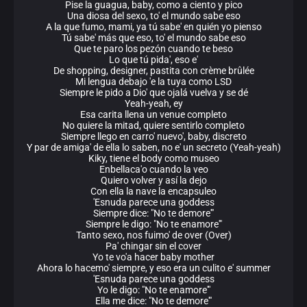
Pise la guagua, baby, como a ciento y pico
Una diosa del sexo, to' el mundo sabe eso
A la que fumo, mami, ya tú sabe' en quién yo pienso
Tú sabe' más que eso, to' el mundo sabe eso
Que te paro los pezón cuando te beso
Lo que tú pida', eso e'
De shopping, designer, pastita con crème brûlée
Mi lengua debajo 'e la tuya como LSD
Siempre le pido a Dio' que ojalá vuelva y se dé
Yeah-yeah, ey
Esa carita llena un venue completo
No quiere la mitad, quiere sentirlo completo
Siempre llego en carro' nuevo', baby, discreto
Y par de amiga' de ella lo saben, no e' un secreto (Yeah-yeah)
Kiky, tiene el body como museo
Enbellaca'o cuando la veo
Quiero volver y así la dejo
Con ella la nave la encapsuleo
'Esnuda parece una goddess
Siempre dice: "No te demore'"
Siempre le digo: "No te enamore'"
Tanto sexo, nos fuimo' de over (Over)
Pa' chingar sin el cover
Yo te vo'a hacer baby mother
Ahora lo hacemo' siempre, y eso era un culito e' summer
'Esnuda parece una goddess
Yo le digo: "No te enamore'"
Ella me dice: "No te demore'"