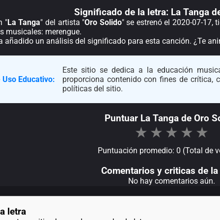
Significado de la
letra: La Tanga d
n "
La Tanga
" del artista "
Oro Solido
" se estrenó el 2020-07-17,
os musicales: merengue.
a añadido un análisis del significado para esta canción. ¿Te a
Este sitio se dedica a la educación musica
 Uso Educativo:
proporciona contenido con fines de crítica,
políticas del sitio.
Puntuar La Tanga de Oro S
★
★
★
★
★
Puntuación promedio: 0 (Total de v
Comentarios y criticas de la 
No hay comentarios aún.
a letra