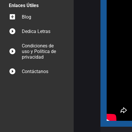
Enlaces Útiles
Blog
Dedica Letras
Condiciones de
uso y Política de
privacidad
Contáctanos