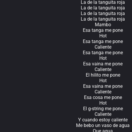
La de la tanguita roja
La de la tanguita roja
La de la tanguita roja
La de la tanguita roja
Mambo
Esa tanga me pone
Hot
Esa tanga me pone
Caliente
Esa tanga me pone
Hot
Esa vaina me pone
Caliente
El hilito me pone
Hot
Esa vaina me pone
Caliente
Esa cosa me pone
Hot
El g-string me pone
Caliente
Y cuando estoy caliente
Me bebo un vaso de agua
Que agua