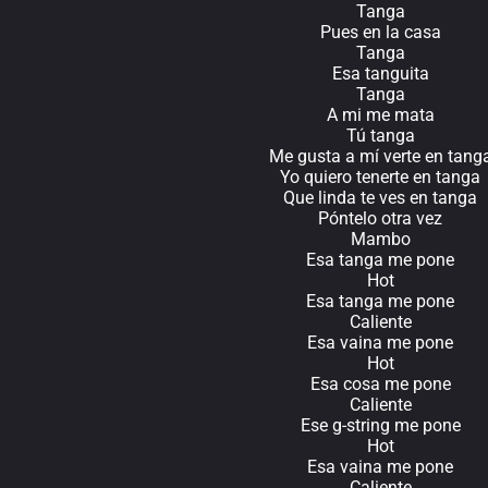
Tanga
Pues en la casa
Tanga
Esa tanguita
Tanga
A mi me mata
Tú tanga
Me gusta a mí verte en tang
Yo quiero tenerte en tanga
Que linda te ves en tanga
Póntelo otra vez
Mambo
Esa tanga me pone
Hot
Esa tanga me pone
Caliente
Esa vaina me pone
Hot
Esa cosa me pone
Caliente
Ese g-string me pone
Hot
Esa vaina me pone
Caliente