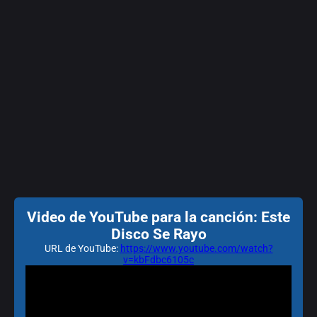
Video de YouTube para la canción: Este
Disco Se Rayo
URL de YouTube:
https://www.youtube.com/watch?
v=kbFdbc6105c