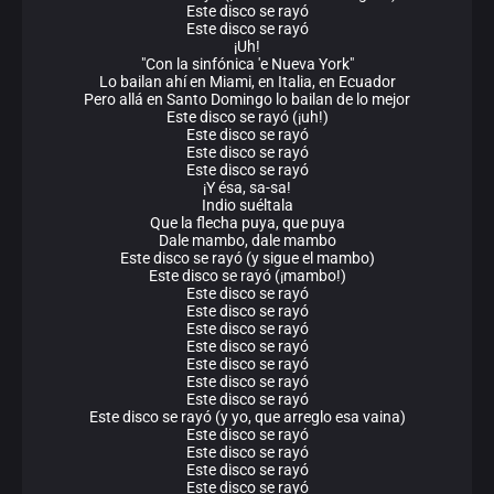
Este disco se rayó
Este disco se rayó
¡Uh!
"Con la sinfónica 'e Nueva York"
Lo bailan ahí en Miami, en Italia, en Ecuador
Pero allá en Santo Domingo lo bailan de lo mejor
Este disco se rayó (¡uh!)
Este disco se rayó
Este disco se rayó
Este disco se rayó
¡Y ésa, sa-sa!
Indio suéltala
Que la flecha puya, que puya
Dale mambo, dale mambo
Este disco se rayó (y sigue el mambo)
Este disco se rayó (¡mambo!)
Este disco se rayó
Este disco se rayó
Este disco se rayó
Este disco se rayó
Este disco se rayó
Este disco se rayó
Este disco se rayó
Este disco se rayó (y yo, que arreglo esa vaina)
Este disco se rayó
Este disco se rayó
Este disco se rayó
Este disco se rayó