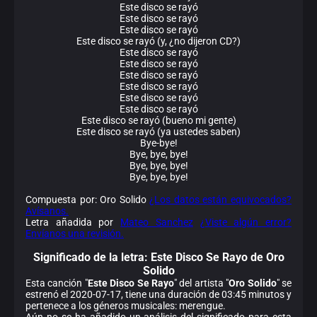
Este disco se rayó
Este disco se rayó
Este disco se rayó
Este disco se rayó (y, ¿no dijeron CD?)
Este disco se rayó
Este disco se rayó
Este disco se rayó
Este disco se rayó
Este disco se rayó
Este disco se rayó
Este disco se rayó (bueno mi gente)
Este disco se rayó (ya ustedes saben)
Bye-bye!
Bye, bye, bye!
Bye, bye, bye!
Bye, bye, bye!
Compuesta por: Oro Solido
¿Los datos están equivocados?
Avísanos.
Letra añadida por
Mateo Sanchez
¿Viste algún error?
Envíanos una revisión.
Significado de la
letra: Este Disco Se Rayo de Oro
Solido
Esta canción "
Este Disco Se Rayo
" del artista "
Oro Solido
" se
estrenó el 2020-07-17, tiene una duración de 03:45 minutos y
pertenece a los géneros musicales: merengue.
Aún no se ha añadido un análisis del significado para esta