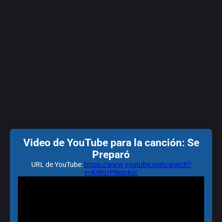
Video de YouTube para la canción: Se
Preparó
URL de YouTube:
https://www.youtube.com/watch?
v=KWGrPNqz4uc