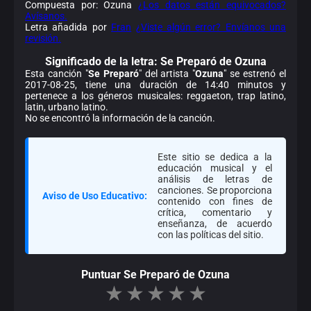
Compuesta por: Ozuna
¿Los datos están equivocados?
Avísanos.
Letra añadida por
Fran
¿Viste algún error? Envíanos una
revisión.
Significado de la
letra: Se Preparó de Ozuna
Esta canción "
Se Preparó
" del artista "
Ozuna
" se estrenó el
2017-08-25, tiene una duración de 14:40 minutos y
pertenece a los géneros musicales: reggaeton, trap latino,
latin, urbano latino.
No se encontró la información de la canción.
Este sitio se dedica a la
educación musical y el
análisis de letras de
canciones. Se proporciona
Aviso de Uso Educativo:
contenido con fines de
crítica, comentario y
enseñanza, de acuerdo
con las políticas del sitio.
Puntuar Se Preparó de Ozuna
★
★
★
★
★