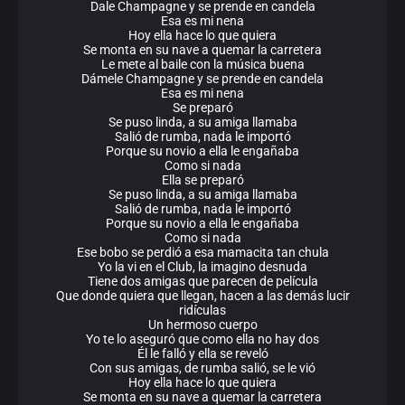
Dale Champagne y se prende en candela
Esa es mi nena
Hoy ella hace lo que quiera
Se monta en su nave a quemar la carretera
Le mete al baile con la música buena
Dámele Champagne y se prende en candela
Esa es mi nena
Se preparó
Se puso linda, a su amiga llamaba
Salió de rumba, nada le importó
Porque su novio a ella le engañaba
Como si nada
Ella se preparó
Se puso linda, a su amiga llamaba
Salió de rumba, nada le importó
Porque su novio a ella le engañaba
Como si nada
Ese bobo se perdió a esa mamacita tan chula
Yo la vi en el Club, la imagino desnuda
Tiene dos amigas que parecen de película
Que donde quiera que llegan, hacen a las demás lucir
ridículas
Un hermoso cuerpo
Yo te lo aseguró que como ella no hay dos
Él le falló y ella se reveló
Con sus amigas, de rumba salió, se le vió
Hoy ella hace lo que quiera
Se monta en su nave a quemar la carretera