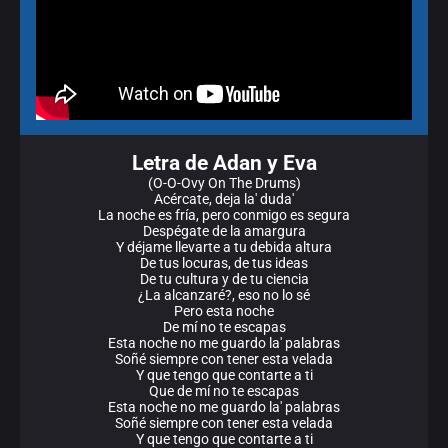
Letra de Adan y Eva
(O-O-Ovy On The Drums)
Acércate, deja la' duda'
La noche es fría, pero conmigo es segura
Despégate de la amargura
Y déjame llevarte a tu debida altura
De tus locuras, de tus ideas
De tu cultura y de tu ciencia
¿La alcanzaré?, eso no lo sé
Pero esta noche
De mí no te escapas
Esta noche no me guardo la' palabras
Soñé siempre con tener esta velada
Y que tengo que contarte a ti
Que de mí no te escapas
Esta noche no me guardo la' palabras
Soñé siempre con tener esta velada
Y que tengo que contarte a ti