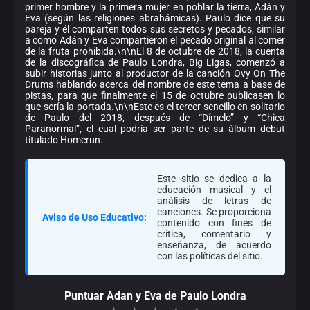
primer hombre y la primera mujer en poblar la tierra, Adán y
Eva (según las religiones abrahámicas). Paulo dice que su
pareja y él comparten todos sus secretos y pecados, similar
a como Adán y Eva compartieron el pecado original al comer
de la fruta prohibida.\n\nEl 8 de octubre de 2018, la cuenta
de la discográfica de Paulo Londra, Big Ligas, comenzó a
subir historias junto al productor de la canción Ovy On The
Drums hablando acerca del nombre de este tema a base de
pistas, para que finalmente el 15 de octubre publicasen lo
que sería la portada.\n\nEste es el tercer sencillo en solitario
de Paulo del 2018, después de “Dímelo” y “Chica
Paranormal”, el cual podría ser parte de su álbum debut
titulado Homerun.
Este sitio se dedica a la
educación musical y el
análisis de letras de
canciones. Se proporciona
Aviso de Uso Educativo:
contenido con fines de
crítica, comentario y
enseñanza, de acuerdo
con las políticas del sitio.
Puntuar Adan y Eva de Paulo Londra