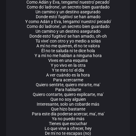
Como Adán y Eva, tengamo' nuestro' pecado'
Como do' ladrone', un secreto bien guardado
Un camino y un destino asegurado
Donde esto' fugitivo' se han amado
Y como Adán y Eva, tengamo' nuestro' pecado'
Como do' ladrone', un secreto bien guardado
Un camino y un destino asegurado
Donde esto' fugitivo' se han amado, oh-oh
Tú vive' con otro y yo medio a solas
A mí no me quieren, él no te valora
Él no te saluda ni te dice hola
Y a mí no me hablan a ninguna hora
Vives en una esquina
Y yo vivo en la otra
Y te miro to' el día
A ver cuándo es la hora
Para acercarme
Quiero sentirte, quiero mirarte, ma'
Para hablarte
Quiero contarte, quiero explicarte, ma'
Que no soy alguien
Interesante, solo un cobarde más
Que hizo bastante
Para este día poderse acercar, ma', ma'
Ya no puedo más
Tienes que escuchar
Lo que vine a ofrecer, hey
De mí no te escapas (no)