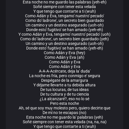
Esta noche no me guardo las palabras (yeh-eh)
Soñé siempre con tener esta velada
Y que tengo que contarte a ti (wuh)
Como Adán y Eva, tengamo' nuestro' pecado'
Como do' ladrone', un secreto bien guardado
Un camino y un destino asegurado (uoh-oh)
Donde esto' fugitivo' se han amado (yeh-eh)
Y como Adán y Eva, tengamo' nuestro' pecado' (uoh)
Como do' ladrone', un secreto bien guardado (yeh)
Un camino y un destino asegurado (uoh-oh)
Donde esto' fugitivo' se han amado (yeh-eh)
Como Adán y Eva (hey)
Como Adán y Eva (ah)
Como Adán y Eva
Como Adán y Eva
A-A-A-Acércate, deja la' duda'
La noche es fría, pero conmigo e' segura
Despégate de la amargura
Y déjame llevarte a tu debida altura
De tus locuras, de tus ideas
De tu cultura y de tu ciencia
¿La alcanzaré?, eso no lo sé
Pero esta noche
Ah, sé que soy muy molesto pero, quiero decirte que
De mí no te escapas (no)
Esta noche no me guardo la' palabras (yeh)
Soñé siempre con tener esta velada (na, na, na)
Y que tengo que contarte a ti (wuh)