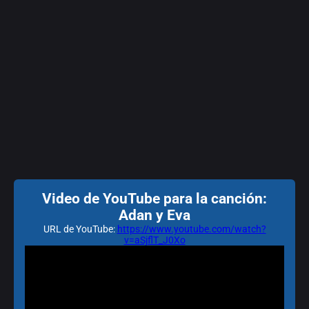
Video de YouTube para la canción:
Adan y Eva
URL de YouTube:
https://www.youtube.com/watch?
v=aSjflT_J0Xo