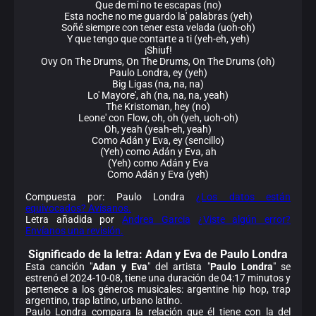
Que de mí no te escapas (no)
Esta noche no me guardo la' palabras (yeh)
Soñé siempre con tener esta velada (uoh-oh)
Y que tengo que contarte a ti (yeh-eh, yeh)
¡Shiuf!
Ovy On The Drums, On The Drums, On The Drums (oh)
Paulo Londra, ey (yeh)
Big Ligas (na, na, na)
Lo' Mayore', ah (na, na, na, yeah)
The Kristoman, hey (no)
Leone' con Flow, oh, oh (yeh, uoh-oh)
Oh, yeah (yeah-eh, yeah)
Como Adán y Eva, ey (sencillo)
(Yeh) como Adán y Eva, ah
(Yeh) como Adán y Eva
Como Adán y Eva (yeh)
Compuesta por: Paulo Londra
¿Los datos están
equivocados? Avísanos.
Letra añadida por
Andrea Garcia
¿Viste algún error?
Envíanos una revisión.
Significado de la
letra: Adan y Eva de Paulo Londra
Esta canción "
Adan y Eva
" del artista "
Paulo Londra
" se
estrenó el 2024-10-08, tiene una duración de 04:17 minutos y
pertenece a los géneros musicales: argentine hip hop, trap
argentino, trap latino, urbano latino.
Paulo Londra compara la relación que él tiene con la del