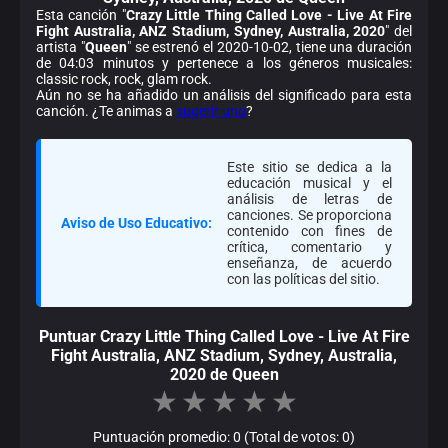
Esta canción "
Crazy Little Thing Called Love - Live At Fire
Fight Australia, ANZ Stadium, Sydney, Australia, 2020
" del
artista "
Queen
" se estrenó el 2020-10-02, tiene una duración
de 04:03 minutos y pertenece a los géneros musicales:
classic rock, rock, glam rock.
Aún no se ha añadido un análisis del significado para esta
canción. ¿Te animas a
sugerir uno
?
Este sitio se dedica a la
educación musical y el
análisis de letras de
canciones. Se proporciona
Aviso de Uso Educativo:
contenido con fines de
crítica, comentario y
enseñanza, de acuerdo
con las políticas del sitio.
Puntuar Crazy Little Thing Called Love - Live At Fire
Fight Australia, ANZ Stadium, Sydney, Australia,
2020 de Queen
★
★
★
★
★
Puntuación promedio: 0 (Total de votos: 0)