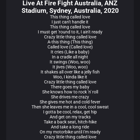
Live At Fire Fight Australia, ANZ
Stadium, Sydney, Australia, 2020
This thing called love
I just can't handle it
This thing called love
I must get 'round to it, I ain't ready
Crazy little thing called love
A-this thing (This thing)
Called love (Called love)
It cries (Like a baby)
In a cradle all night
It swings (Woo, woo)
It jives (Woo, woo)
It shakes all over like a jelly fish
Woo, I kinda like it
Crazy little thing called love
There goes my baby
She knows how to rock 'n' roll
She drives me crazy
She gives me hot and cold fever
Then she leaves me in a cool, cool sweat
I gotta be cool, relax, get hip
And get on my tracks
Take a back seat, hitch-hike
And take a long ride
On my motorbike until I'm ready
Crazy little thing called love