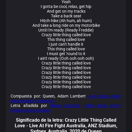
Yeah
I gotta be cool, relax, get hip
And get on my tracks
Take a back seat
Hitch-hike (Ah hum, ah hum)
And take a long ride on my motorbike
Until I'm ready (Ready Freddie)
Crazy little thing called love
This thing called love
I just can't handle it
This thing called love
I must get 'round to it
I ain't ready (Ooh ooh ooh ooh)
Crazy little thing called love
Crazy little thing called love
Crazy little thing called love
Crazy little thing called love
Crazy little thing called love
Crazy little thing called love
Compuesta por: Queen, Adam Lambert
¿Los datos están
equivocados? Avísanos.
Letra añadida por
Mateo Sanchez
¿Viste algún error?
Envíanos una revisión.
Significado de la
letra: Crazy Little Thing Called
Love - Live At Fire Fight Australia, ANZ Stadium,
Sydney, Australia, 2020 de Queen