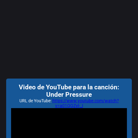
Video de YouTube para la canción:
Under Pressure
URL de YouTube:
https://www.youtube.com/watch?
v=a01QQZyl-_I