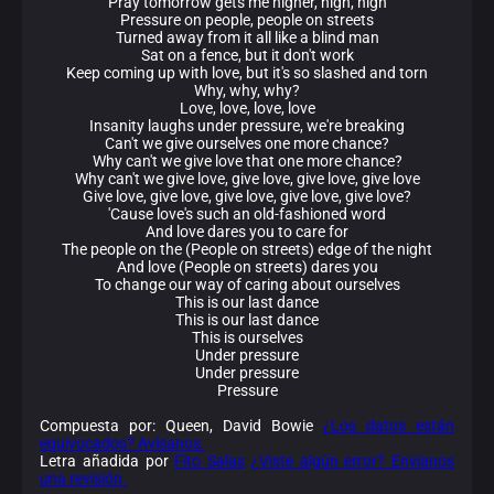
Pray tomorrow gets me higher, high, high
Pressure on people, people on streets
Turned away from it all like a blind man
Sat on a fence, but it don't work
Keep coming up with love, but it's so slashed and torn
Why, why, why?
Love, love, love, love
Insanity laughs under pressure, we're breaking
Can't we give ourselves one more chance?
Why can't we give love that one more chance?
Why can't we give love, give love, give love, give love
Give love, give love, give love, give love, give love?
'Cause love's such an old-fashioned word
And love dares you to care for
The people on the (People on streets) edge of the night
And love (People on streets) dares you
To change our way of caring about ourselves
This is our last dance
This is our last dance
This is ourselves
Under pressure
Under pressure
Pressure
Compuesta por: Queen, David Bowie
¿Los datos están
equivocados? Avísanos.
Letra añadida por
Fito Salas
¿Viste algún error? Envíanos
una revisión.