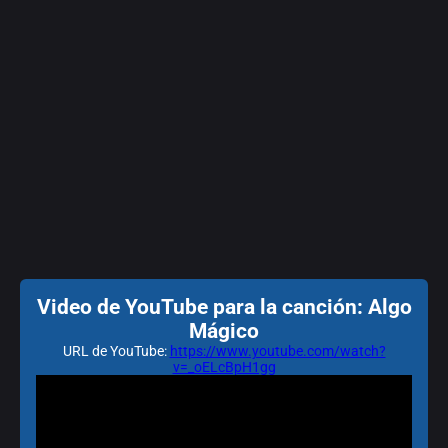
Video de YouTube para la canción: Algo
Mágico
URL de YouTube:
https://www.youtube.com/watch?
v=_oELcBpH1gg