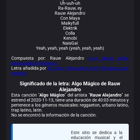
Uh-uuh-uh
Ra-Rauw, ey
Rauw Alejandro
Con Maya
Maikyfull
Elektrik
Colla
Kenobi
NaisGai
Yeah, yeah, yeah (yeah, yeah, yeah)
Compuesta por: Rauw Alejandro
¿Los datos están
equivocados? Avísanos.
Letra añadida por
Tu Letra
¿Viste algún error? Envíanos una
revisión.
Significado de la
letra: Algo Mágico de Rauw
Alejandro
Esta canción "
Algo Mágico
" del artista "
Rauw Alejandro
" se
estrenó el 2020-11-13, tiene una duración de 40:03 minutos y
pertenece a los géneros musicales: reggaeton, urbano latino,
trap latino, latin.
No se encontró la información de la canción.
Este sitio se dedica a la
educación musical y el