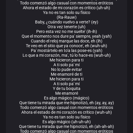
Todo comenzó algo casual con momentos eróticos
Ahora el estado de mi corazón es crítico (uh-uh)
Ya no es tan solo su físico
(Ra-Rauw)
Baby, ¿cuándo vuelvo a verte? (ey)
Otra vez tenerte (uh)
Pero esta vez no me suelte' (ih-ih)
Que el momento nos dure pa' siempre, yeah (yah)
Cuando el reloj marque las doce, eh (ih)
Te veo en el sitio que ya conoce', eh (wuh-uh)
Pa' mostártelo en to'a las pose-es (yah)
Lo que a mi corazón, ma', tú lo hace-es (wuh-uh)
Me hicieron para ti
A ti solo pa' mí
No lo pude evitar
Me enamoré de ti
Me hicieron para ti
A ti solo pa' mí
Y de tu boquita
Me enamoré
Es algo mágico (mágico)
Que tiene tu mirada que me hipnotizó, eh (ay, ay, ay)
Todo comenzó algo casual con momentos eróticos
Ahora el estado de mi corazón es crítico (wuh-uh)
Ya no es tan solo su físico
Es algo mágico (uh-uh-uh)
Que tiene tu mirada que me hipnotizó, eh (ah-ah-ah)
Todo comenzó algo casual con momentos eróticos