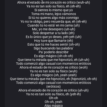
Ahora el estado de mi corazón es crítico (wuh-uh)
Ya no es tan solo su físico, eh (eh-eh)
Si sientes lo mismo que yo
Toma mi mano, lejos vámonos
Si tú no quieres algo más conmigo
Yo no te obligo, pero recuerda que, eh (eh-eh)
Cuando tú no está' en mi cama (uh)
Ma', yo me desespero (uh-uh)
Solo despertar a tu lado (eh)
Es lo único que yo deseo, yeh-yeh (uh)
Hoy tuve que llamarte (eh)
Esto que tú me haces sentir (oh-oh)
Sigo buscando las palabra'
Pa' poderlo describir
Es algo mágico (oh-oh-oh)
Que tiene tu mirada que me hipnotizó, eh (uh-uh)
Todo comenzó algo casual con momentos eróticos
Ahora el estado de mi corazón es crítico (woh)
Ya no es tan solo su físico (wuh)
Es algo mágico (oh, yeah-yeah)
Que tiene tu mirada que me hipnotizó, eh (hipnotizó, oh-oh)
Todo comenzó algo casual con momentos eróticos
(eróticos)
Ahora el estado de mi corazón es crítico (uh-uh)
Ya no es tan solo su físico, eh (yeh-ih)
Oh-oh
Oh-oh, yeah
Algo mágico