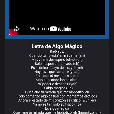
Letra de Algo Mágico
Ra-Rauw
Cuando tú no está' en mi cama (ah)
Ma', yo me desespero (uh-uh-uh)
Solo despertar a tu lado (eh)
Es lo único que yo deseo, yeh-yeh
Hoy tuve que llamarte (yeah)
Esto que tú me haces sentir
Sigo buscando las palabra'
Pa' poderlo describir (yah)
Es algo mágico (uh)
Que tiene tu mirada que me hipnotizó, eh
Todo comenzó algo casual con momentos eróticos
Ahora el estado de mi corazón es crítico (wuh, ey)
Ya no es tan solo su físico (no)
Es algo mágico
Que tiene tu mirada que me hipnotizó, eh (hipnotizó, oh)