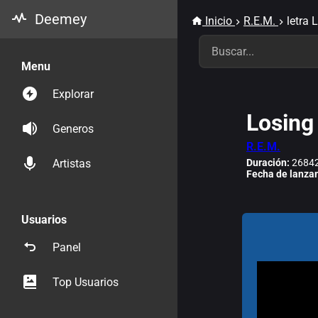
Deemey
Inicio
R.E.M.
letra 
Menu
Explorar
Losing
Generos
R.E.M.
Duración:
26842
Artistas
Fecha de lanza
Usuarios
Panel
Top Usuarios