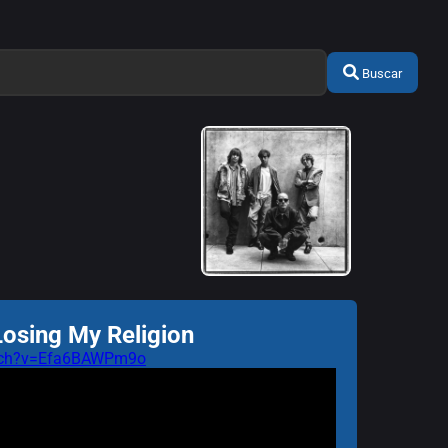
Buscar
Losing My Religion
atch?v=Efa6BAWPm9o