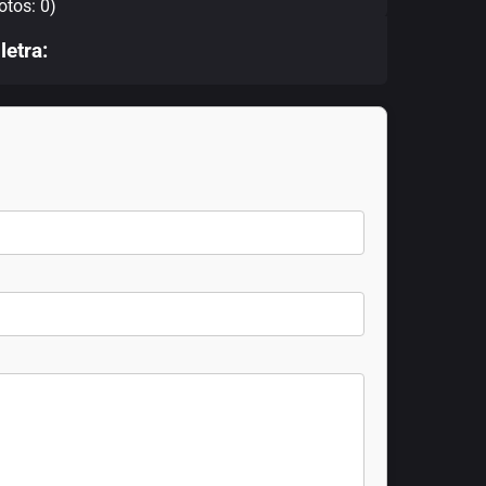
otos: 0)
letra: