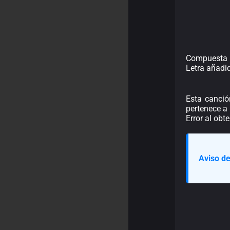
Compuesta 
Letra añadi
Esta canció
pertenece a 
Error al obt
Aviso de