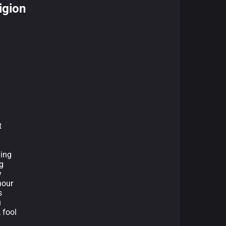
igion
t
hing
g
y
hour
s
u
, fool