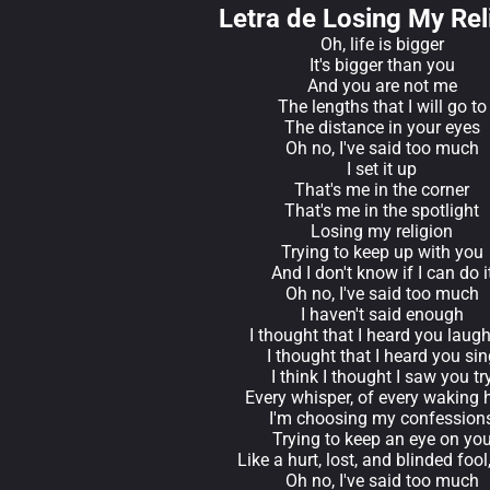
Letra de Losing My Rel
Oh, life is bigger
It's bigger than you
And you are not me
The lengths that I will go to
The distance in your eyes
Oh no, I've said too much
I set it up
That's me in the corner
That's me in the spotlight
Losing my religion
Trying to keep up with you
And I don't know if I can do i
Oh no, I've said too much
I haven't said enough
I thought that I heard you laug
I thought that I heard you sin
I think I thought I saw you tr
Every whisper, of every waking 
I'm choosing my confession
Trying to keep an eye on yo
Like a hurt, lost, and blinded fool
Oh no, I've said too much