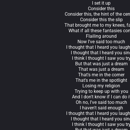
I set it up
Consider this
Consider this, the hint of the ce
Consider this the slip
That brought me to my knees, fa
What if all these fantasies c
Flailing around
Now I've said too much
I thought that I heard you laug
I thought that I heard you sin
I think I thought I saw you tr
But that was just a dream
That was just a dream
That's me in the corner
That's me in the spotlight
Losing my religion
Trying to keep up with you
And I don't know if I can do i
Oh no, I've said too much
I haven't said enough
I thought that I heard you laug
I thought that I heard you sin
I think I thought I saw you tr
But that was just a dream