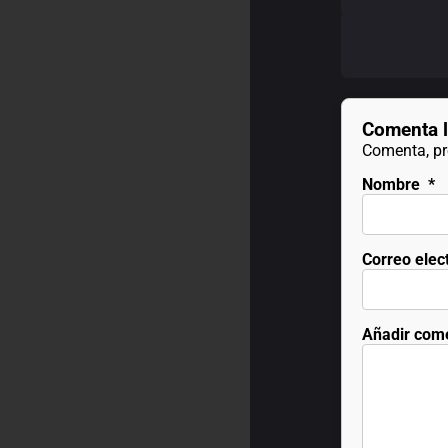
Comenta l
Comenta, pre
Nombre
*
Correo elec
Añadir com