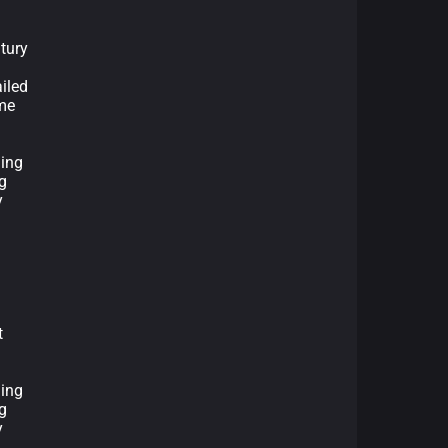
ntury
iled
ome
hing
g
y
t
hing
g
y