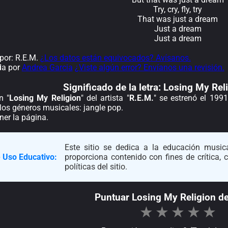
Try, cry, fly, try
That was just a dream
Just a dream
Just a dream
por: R.E.M.
¿Los datos están equivocados? Avísanos.
da por
Andrea Garcia
¿Viste algún error? Envíanos una revisión.
Significado de la
letra: Losing My Rel
n "
Losing My Religion
" del artista "
R.E.M.
" se estrenó el 199
los géneros musicales: jangle pop.
ener la página.
Este sitio se dedica a la educación musica
 Uso Educativo:
proporciona contenido con fines de crítica,
políticas del sitio.
Puntuar Losing My Religion d
★
★
★
★
★