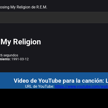
Losing My Religion de R.E.M.
 My Religion
6 segundos
miento:
1991-03-12
Video de YouTube para la canción: 
URL de YouTube:
https://www.youtube.com/w