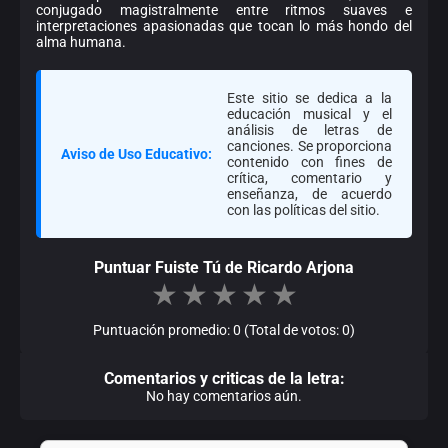
conjugado magistralmente entre ritmos suaves e
interpretaciones apasionadas que tocan lo más hondo del
alma humana.
Este sitio se dedica a la
educación musical y el
análisis de letras de
canciones. Se proporciona
Aviso de Uso Educativo:
contenido con fines de
crítica, comentario y
enseñanza, de acuerdo
con las políticas del sitio.
Puntuar Fuiste Tú de Ricardo Arjona
★
★
★
★
★
Puntuación promedio: 0 (Total de votos: 0)
Comentarios y criticas de la letra:
No hay comentarios aún.