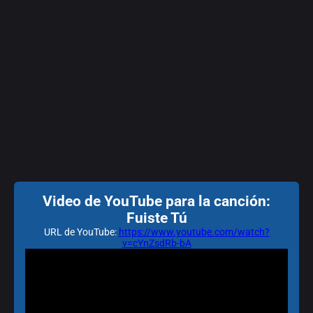
Video de YouTube para la canción:
Fuiste Tú
URL de YouTube:
https://www.youtube.com/watch?
v=cYnZsdRb-bA