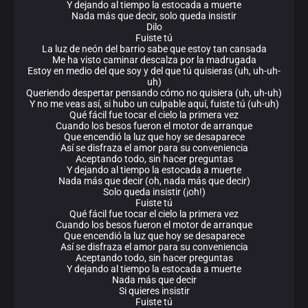
Y dejando al tiempo la estocada a muerte
Nada más que decir, solo queda insistir
Dilo
Fuiste tú
La luz de neón del barrio sabe que estoy tan cansada
Me ha visto caminar descalza por la madrugada
Estoy en medio del que soy y del que tú quisieras (uh, uh-uh-
uh)
Queriendo despertar pensando cómo no quisiera (uh, uh-uh)
Y no me veas así, si hubo un culpable aquí, fuiste tú (uh-uh)
Qué fácil fue tocar el cielo la primera vez
Cuando los besos fueron el motor de arranque
Que encendió la luz que hoy se desaparece
Así se disfraza el amor para su conveniencia
Aceptando todo, sin hacer preguntas
Y dejando al tiempo la estocada a muerte
Nada más que decir (oh, nada más que decir)
Solo queda insistir (¡oh!)
Fuiste tú
Qué fácil fue tocar el cielo la primera vez
Cuando los besos fueron el motor de arranque
Que encendió la luz que hoy se desaparece
Así se disfraza el amor para su conveniencia
Aceptando todo, sin hacer preguntas
Y dejando al tiempo la estocada a muerte
Nada más que decir
Si quieres insistir
Fuiste tú