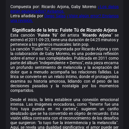
Compuesta por: Ricardo Arjona, Gaby Moreno
¿Los datos
están equivocados? Avísanos.
Letra añadida por
Diego Salas
¿Viste algún error? Envíanos
una revisión.
Significado de la
letra: Fuiste Tú de Ricardo Arjona
Esta canción "
Fuiste Tú
" del artista "
Ricardo Arjona
" se
estrenó el 2011-09-23, tiene una duración de 04:25 minutos y
pertenece a los géneros musicales: latin pop.
La canción "Fuiste Tú", interpretada por Ricardo Arjona y con
la colaboración de Gaby Moreno, es una poderosa reflexión
sobre el amor y sus complejidades. Publicada en 2011 como
parte del álbum "Independiente + Demos", esta pieza encarna
un profundo sentimiento de melancolía y la aceptación del
dolor que a menudo acompaña las relaciones fallidas. La
lírica se convierte en un relato íntimo, donde el protagonista
examina su historia amorosa, lidiando con el peso de las
decisiones pasadas y la nostalgia por los momentos
compartidos.
Desde el inicio, la letra establece una conexión emocional
intensa. Las imágenes evocadoras, como "Tenerte fue una
foto tuya puesta en mi cartera", sugieren un cariño
idealizado que se ha convertido en objeto de recuerdo. Esta
visión idílica contrasta con el reconocimiento de los desafíos
que surgieron: "lo tuyo fue la intermitencia y la melancolía".
Aquí, se revela una dualidad significativa: el amor puede ser