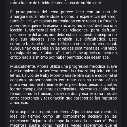
tanto fuente de felicidad como causa de sufrimiento.
El protagonista del tema parece lidiar con un tipo de
amargura sutil, refiriéndose a cómo la experiencia del amor
también incluye espinas intercaladas entre rosas. La frase “o
aprendes a querer la espina o no aceptes rosas” destaca una
lección fundamental sobre las relaciones: para disfrutar
plenamente del amor, uno debe estar dispuesto a aceptar no
solo sus placeres sino también sus dificultades. Este
enfoque hacia el desamor refleja un crecimiento emocional;
aunque hay culpables en las heridas sentimentales –“si hubo
un culpable aquí / fuiste tú”– también se aprecia un sentido
crítico hacia sí mismo por haber permitido ese desenlace.
Musicalmente, Arjona utiliza una progresión melódica suave
que complementa perfectamente la tristeza implícita en las
letras. La voz de Gaby Moreno añade otra capa emocional al
conjunto, proporcionando contraste con su timbre cálido
que alivia momentáneamente el peso lírico pesado. Juntos
logran encapsular gente experiencias universales al abordar
temas como la traición, los recuerdos y esa extraña mezcla
entre esperanza y resignación que caracteriza las rupturas
amorosas.
Otro aspecto intrigante es cómo Arjona toca sutilmente la
idea del tiempo como un componente decisivo en las
relaciones: “dejando al tiempo la estocada a muerte”. Esta
metáfora ilustra cómo muchas veces esperamos que el