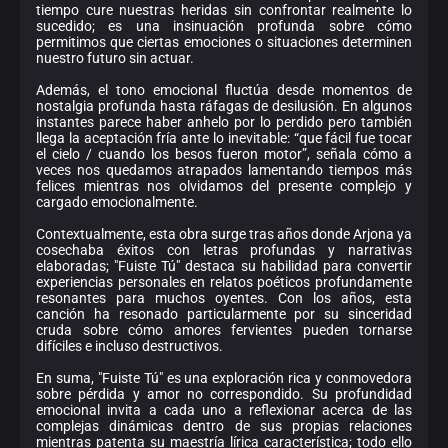
tiempo cure nuestras heridas sin confrontar realmente lo
sucedido; es una insinuación profunda sobre cómo
permitimos que ciertas emociones o situaciones determinen
nuestro futuro sin actuar.
Además, el tono emocional fluctúa desde momentos de
nostalgia profunda hasta ráfagas de desilusión. En algunos
instantes parece haber anhelo por lo perdido pero también
llega la aceptación fría ante lo inevitable: “que fácil fue tocar
el cielo / cuando los besos fueron motor”, señala cómo a
veces nos quedamos atrapados lamentando tiempos más
felices mientras nos olvidamos del presente complejo y
cargado emocionalmente.
Contextualmente, esta obra surge tras años donde Arjona ya
cosechaba éxitos con letras profundas y narrativas
elaboradas; "Fuiste Tú" destaca su habilidad para convertir
experiencias personales en relatos poéticos profundamente
resonantes para muchos oyentes. Con los años, esta
canción ha resonado particularmente por su sinceridad
cruda sobre cómo amores fervientes pueden tornarse
difíciles e incluso destructivos.
En suma, "Fuiste Tú" es una exploración rica y conmovedora
sobre pérdida y amor no correspondido. Su profundidad
emocional invita a cada uno a reflexionar acerca de las
complejas dinámicas dentro de sus propias relaciones
mientras patenta su maestría lírica característica; todo ello