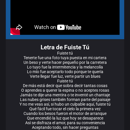
Letra de Fuiste Tú
Fuiste tú
Tenerte fue una foto tuya puesta en mi cartera
Un beso y verte hacer pequeño por la carretera
Lo tuyo fue la intermitencia y la melancolía
Lo mío fue aceptarlo todo porque te quería
Verte llegar fue luz, verte partir un blues
Fuiste tú
De más está decir que sobra decir tantas cosas
O aprendes a querer la espina o no aceptes rosas
Jamás te dije una mentira o te inventé un chantaje
Las nubes grises también forman parte del paisaje
Y no me veas así, si hubo un culpable aquí, fuiste tú
Qué fácil fue tocar el cielo la primera vez
Cuando los besos fueron el motor de arranque
Que encendió la luz que hoy se desaparece
Así se disfraza el amor, para su conveniencia
Aceptando todo, sin hacer preguntas