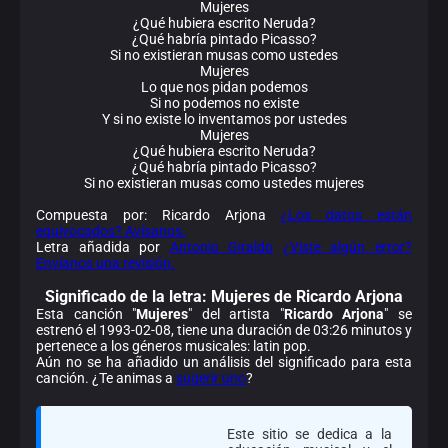
Mujeres
¿Qué hubiera escrito Neruda?
¿Qué habría pintado Picasso?
Si no existieran musas como ustedes
Mujeres
Lo que nos pidan podemos
Si no podemos no existe
Y si no existe lo inventamos por ustedes
Mujeres
¿Qué hubiera escrito Neruda?
¿Qué habría pintado Picasso?
Si no existieran musas como ustedes mujeres
Compuesta por: Ricardo Arjona
¿Los datos están
equivocados? Avísanos.
Letra añadida por
Antonio Giraldo
¿Viste algún error?
Envíanos una revisión.
Significado de la
letra: Mujeres de Ricardo Arjona
Esta canción "
Mujeres
" del artista "
Ricardo Arjona
" se
estrenó el 1993-02-08, tiene una duración de 03:26 minutos y
pertenece a los géneros musicales: latin pop.
Aún no se ha añadido un análisis del significado para esta
canción. ¿Te animas a
sugerir uno
?
Este sitio se dedica a la