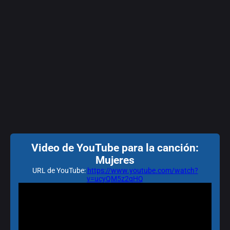
Video de YouTube para la canción:
Mujeres
URL de YouTube:
https://www.youtube.com/watch?
v=ucyQM5z2qHQ