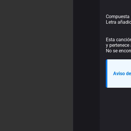
Compuesta 
Letra añadi
Esta canción
y pertenece 
No se encont
Aviso de