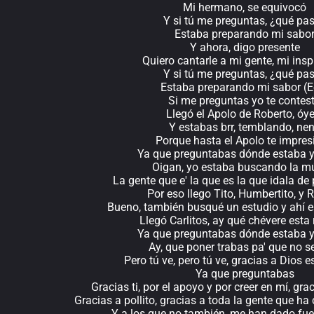
Mi hermano, se equivocó
Y si tú me preguntas, ¿qué pa
Estaba preparando mi sabo
Y ahora, digo presente
Quiero cantarle a mi gente, mi insp
Y si tú me preguntas, ¿qué pa
Estaba preparando mi sabor (E
Si me preguntas yo te contes
Llegó el Apolo de Roberto, óye
Y estabas brr, temblando, ne
Porque hasta el Apolo te impres
Ya que preguntabas dónde estaba y
Oigan, yo estaba buscando la m
La gente que e' la que es la que idala de
Por eso llego Tito, Humbertito, y
Bueno, también busqué un estudio y ahí e
Llegó Carlitos, ay qué chévere esta
Ya que preguntabas dónde estaba y
Ay, que poner trabas pa' que no s
Pero tú ve, pero tú ve, gracias a Dios e
Ya que preguntabas
Gracias ti, por el apoyo y por creer en mí, gra
Gracias a pollito, gracias a toda la gente que 
Y a los que no también, me han dado fue