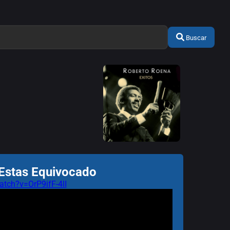
Buscar
 Estas Equivocado
tch?v=OrP9ifF-4lI