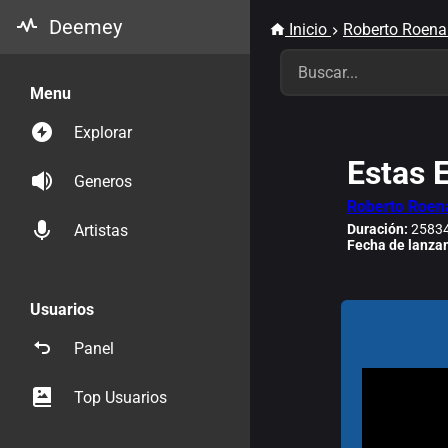
Deemey
Inicio
Roberto Roena
Menu
Explorar
Estas 
Generos
Roberto Roen
Duración:
25834
Artistas
Fecha de lanza
Usuarios
Panel
Top Usuarios