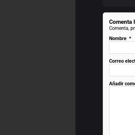
Comenta l
Comenta, pre
Nombre
*
Correo elec
Añadir com