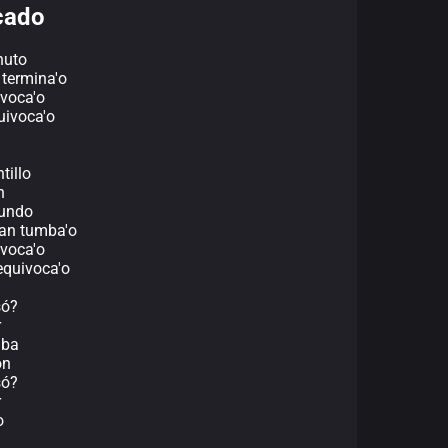
cado
nuto
 termina'o
ivoca'o
uivoca'o
tillo
n
gundo
ían tumba'o
ivoca'o
equivoca'o
só?
r
aba
ón
só?
r
o