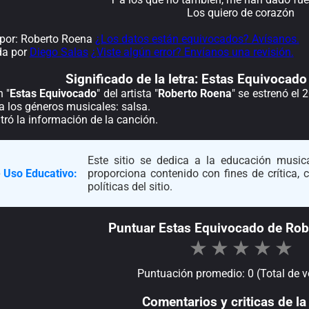
Los quiero de corazón
por: Roberto Roena
¿Los datos están equivocados? Avísanos.
da por
Diego Salas
¿Viste algún error? Envíanos una revisión.
Significado de la
letra: Estas Equivocad
 "
Estas Equivocado
" del artista "
Roberto Roena
" se estrenó el
a los géneros musicales: salsa.
ró la información de la canción.
Este sitio se dedica a la educación musica
 Uso Educativo:
proporciona contenido con fines de crítica,
políticas del sitio.
Puntuar Estas Equivocado de Rob
★
★
★
★
★
Puntuación promedio: 0 (Total de v
Comentarios y criticas de la 