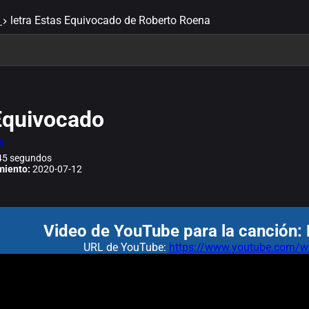
letra Estas Equivocado de Roberto Roena
Equivocado
a
5 segundos
miento:
2020-07-12
Video de YouTube para la canción:
URL de YouTube:
https://www.youtube.com/wa