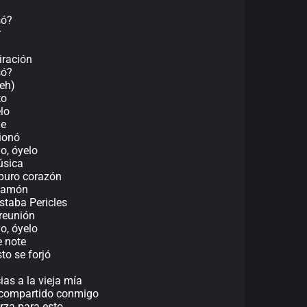
só?
r
iración
só?
eh)
to
lo
ne
ionó
o, óyelo
úsica
 puro corazón
 Ramón
staba Pericles
 reunión
o, óyelo
e note
sto se forjó
cias a la vieja mía
ha compartido conmigo
rza para esto