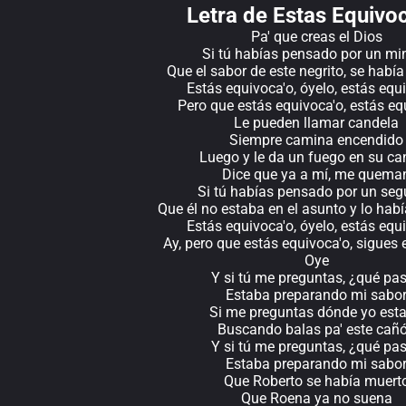
Letra de Estas Equivo
Pa' que creas el Dios
Si tú habías pensado por un mi
Que el sabor de este negrito, se había
Estás equivoca'o, óyelo, estás equ
Pero que estás equivoca'o, estás eq
Le pueden llamar candela
Siempre camina encendido
Luego y le da un fuego en su can
Dice que ya a mí, me quema
Si tú habías pensado por un se
Que él no estaba en el asunto y lo hab
Estás equivoca'o, óyelo, estás equ
Ay, pero que estás equivoca'o, sigues 
Oye
Y si tú me preguntas, ¿qué pa
Estaba preparando mi sabo
Si me preguntas dónde yo est
Buscando balas pa' este cañ
Y si tú me preguntas, ¿qué pa
Estaba preparando mi sabo
Que Roberto se había muert
Que Roena ya no suena