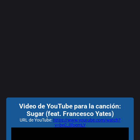
Video de YouTube para la canción:
Sugar (feat. Francesco Yates)
URL de YouTube:
https://www.youtube.com/watch?
v=bvC_0foemLY