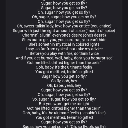
Sugar, how you get so fly?
Sugar, how you get so fly?
Oh, sugar, how you get so fly?
Oh, sugar, sugar, how you get so fly?
Oh, sugar, how you get so fly?
Oh, sweet-talkin' lady, love how you entice (you entice)
Sugar with just the right amount of spice ('mount of spice)
Charmin', allurin', everyone's desire (one's desire)
She's out to get you, you can't run, you can't hide
She's somethin' mystical in colored lights
I say, so far from typical, but take my advice
Before you play with fire, do think twice
And if you get burned, well, baby, don't you be surprised
Got me lifted, drifted higher than the ceilin'
Ooh, baby, it's the ultimate feelin'
You got me lifted, feelin' so gifted
Sugar how you get so fly?
So fly, ooh, hey
Oh, babe, yeah, hey
Sugar, how you get so fly?
Oh, sugar, how you get so fly?
So, sugar, sugar, how you get so fly?
But you won't get me tonight
Got me lifted, drifted higher than the ceilin'
Ooh, baby, it's the ultimate feelin' (I couldn't feel)
You got me lifted, feelin' so gifted
Sugar, how you get so fly?
Sugar, how you get so fly? (Oh, so fly, oh, so fly)