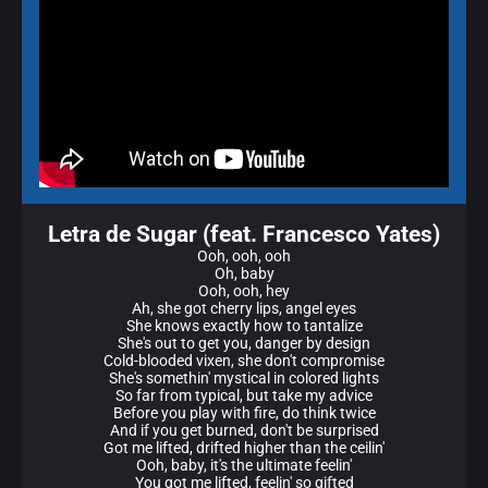
Letra de Sugar (feat. Francesco Yates)
Ooh, ooh, ooh
Oh, baby
Ooh, ooh, hey
Ah, she got cherry lips, angel eyes
She knows exactly how to tantalize
She's out to get you, danger by design
Cold-blooded vixen, she don't compromise
She's somethin' mystical in colored lights
So far from typical, but take my advice
Before you play with fire, do think twice
And if you get burned, don't be surprised
Got me lifted, drifted higher than the ceilin'
Ooh, baby, it's the ultimate feelin'
You got me lifted, feelin' so gifted