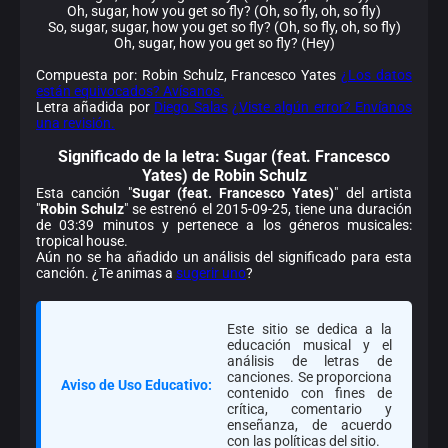
Oh, sugar, how you get so fly? (Oh, so fly, oh, so fly)
So, sugar, sugar, how you get so fly? (Oh, so fly, oh, so fly)
Oh, sugar, how you get so fly? (Hey)
Compuesta por: Robin Schulz, Francesco Yates
¿Los datos
están equivocados? Avísanos.
Letra añadida por
Diego Salas
¿Viste algún error? Envíanos
una revisión.
Significado de la
letra: Sugar (feat. Francesco
Yates) de Robin Schulz
Esta canción "
Sugar (feat. Francesco Yates)
" del artista
"
Robin Schulz
" se estrenó el 2015-09-25, tiene una duración
de 03:39 minutos y pertenece a los géneros musicales:
tropical house.
Aún no se ha añadido un análisis del significado para esta
canción. ¿Te animas a
sugerir uno
?
Este sitio se dedica a la
educación musical y el
análisis de letras de
canciones. Se proporciona
Aviso de Uso Educativo:
contenido con fines de
crítica, comentario y
enseñanza, de acuerdo
con las políticas del sitio.