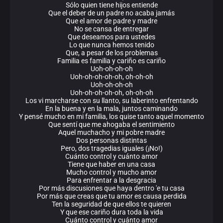
Sólo quien tiene hijos entiende
Que el deber de un padre no acaba jamás
Que el amor de padre y madre
No se cansa de entregar
Que deseamos para ustedes
Lo que nunca hemos tenido
Que, a pesar de los problemas
Familia es familia y cariño es cariño
Uoh-oh-oh-oh
Uoh-oh-oh-oh-oh, oh-oh-oh
Uoh-oh-oh-oh
Uoh-oh-oh-oh-oh, oh-oh-oh
Los vi marcharse con su llanto, su laberinto enfrentando
En la buena y en la mala, juntos caminando
Y pensé mucho en mi familia, los quise tanto aquel momento
Que sentí que me ahogaba el sentimiento
Aquel muchacho y mi pobre madre
Dos personas distintas
Pero, dos tragedias iguales (¡No!)
Cuánto control y cuánto amor
Tiene que haber en una casa
Mucho control y mucho amor
Para enfrentar a la desgracia
Por más discusiones que haya dentro 'e tu casa
Por más que creas que tu amor es causa perdida
Ten la seguridad de que ellos te quieren
Y que ese cariño dura toda la vida
Cuánto control y cuánto amor