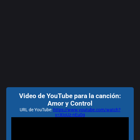
Video de YouTube para la canción:
Amor y Control
URL de YouTube:
https://www.youtube.com/watch?
v=XIoUz-nEu0g