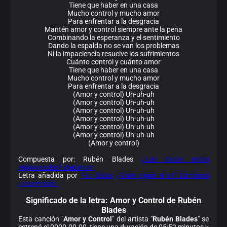
Tiene que haber en una casa
Mucho control y mucho amor
Para enfrentar a la desgracia
Mantén amor y control siempre ante la pena
Combinando la esperanza y el sentimiento
Dando la espalda no se van los problemas
Ni la impaciencia resuelve los sufrimientos
Cuánto control y cuánto amor
Tiene que haber en una casa
Mucho control y mucho amor
Para enfrentar a la desgracia
(Amor y control) Uh-uh-uh
(Amor y control) Uh-uh-uh
(Amor y control) Uh-uh-uh
(Amor y control) Uh-uh-uh
(Amor y control) Uh-uh-uh
(Amor y control) Uh-uh-uh
(Amor y control)
Compuesta por: Rubén Blades
¿Los datos están
equivocados? Avísanos.
Letra añadida por
Fito Salas
¿Viste algún error? Envíanos
una revisión.
Significado de la
letra: Amor y Control de Rubén
Blades
Esta canción "
Amor y Control
" del artista "
Rubén Blades
" se
estrenó el 0000-00-00, tiene una duración de 05:52 minutos y