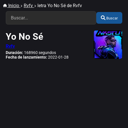
Inicio
Rvfv
letra Yo No Sé de Rvfv
Buscar
Yo No Sé
Rvfv
Duración:
168960 segundos
Fecha de lanzamiento:
2022-01-28