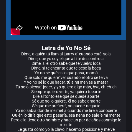
Letra de Yo No Sé
Dime, a quién tú llam al juarry a' cuando está' sola
Dime, que yo soy el que a ti te descontrola
Dime, si el otro sabe que te vuelvo loca
Dime, si te encanta que te bese la boca
Yo no sé qué es lo que pasa, mamá
Que solo me quiere' ver cuando el otro se te va
Y yo no sé lo que hacer, tú a mí me vas a matar
Tú solo piensa' joder, y yo quiero algo más, bye, eh-eh-eh
Siempre quiero verte, ya quiero tocarte
Dile al tonto ese que se quede aparte
Sé que no lo quiere', él no sabe amarte
Sé que me prefiere', no puede' negarte
Yo no sabía dónde me metía cuando me tiré a conocerte
Quién lo diría que esto pasaría, esa nena no sale 'e mi mente
Pero ella tiene otro hombre y hace un par de años conmigo le
miente
Le gusta cómo yo la clavo, hacemo' posicione' y me ve