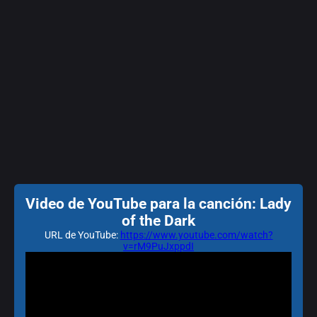
Video de YouTube para la canción: Lady
of the Dark
URL de YouTube:
https://www.youtube.com/watch?
v=rM9PuJxppdI