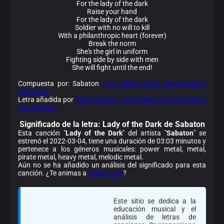
For the lady of the dark
Raise your hand
For the lady of the dark
Soldier with no will to kill
With a philanthropic heart (forever)
Break the norm
She's the girl in uniform
Fighting side by side with men
She will fight until the end!
Compuesta por: Sabaton
¿Los datos están equivocados?
Avísanos.
Letra añadida por
Pablo Rosero
¿Viste algún error? Envíanos
una revisión.
Significado de la
letra: Lady of the Dark de Sabaton
Esta canción "
Lady of the Dark
" del artista "
Sabaton
" se
estrenó el 2022-03-04, tiene una duración de 03:03 minutos y
pertenece a los géneros musicales: power metal, metal,
pirate metal, heavy metal, melodic metal.
Aún no se ha añadido un análisis del significado para esta
canción. ¿Te animas a
sugerir uno
?
Este sitio se dedica a la
educación musical y el
análisis de letras de