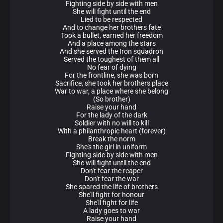
Fighting side by side with men
She will fight until the end
Lied to be respected
And to change her brothers fate
Took a bullet, earned her freedom
And a place among the stars
And she served the Iron squadron
Served the toughest of them all
No fear of dying
For the frontline, she was born
Sacrifice, she took her brothers place
War to war, a place where she belong
(So brother)
Raise your hand
For the lady of the dark
Soldier with no will to kill
With a philanthropic heart (forever)
Break the norm
She's the girl in uniform
Fighting side by side with men
She will fight until the end
Don't fear the reaper
Don't fear the war
She spared the life of brothers
She'll fight for honour
She'll fight for life
A lady goes to war
Raise your hand