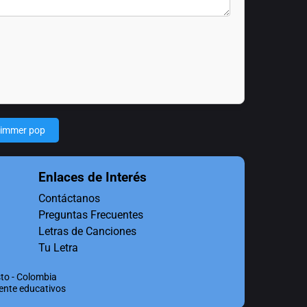
immer pop
Enlaces de Interés
Contáctanos
Preguntas Frecuentes
Letras de Canciones
Tu Letra
to - Colombia
mente educativos