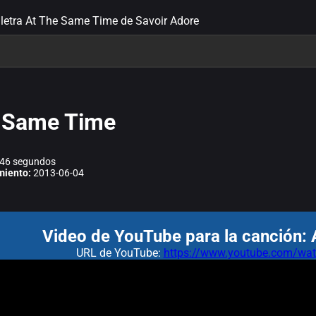
letra At The Same Time de Savoir Adore
 Same Time
46 segundos
miento:
2013-06-04
Video de YouTube para la canción:
URL de YouTube:
https://www.youtube.com/w