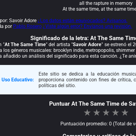
all the rapture in memory
At the same time, at the same tim
or: Savoir Adore
¿Los datos están equivocados? Avísanos.
da por
Pablo Rosero
¿Viste algún error? Envíanos una revisión.
Significado de la
letra: At The Same Tim
n "
At The Same Time
" del artista "
Savoir Adore
" se estrenó el
a los géneros musicales: brooklyn indie, metropopolis, shimmer
a añadido un análisis del significado para esta canción. ¿Te a
Este sitio se dedica a la educación musica
 Uso Educativo:
proporciona contenido con fines de crítica,
políticas del sitio.
Puntuar At The Same Time de Sa
★
★
★
★
★
Puntuación promedio: 0 (Total de v