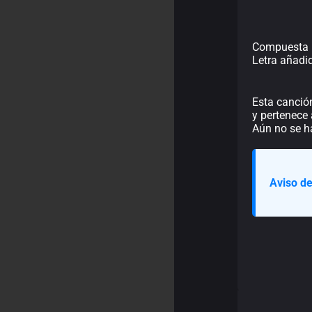
Compuesta p
Letra añadi
Esta canció
y pertenece 
Aún no se h
Aviso de