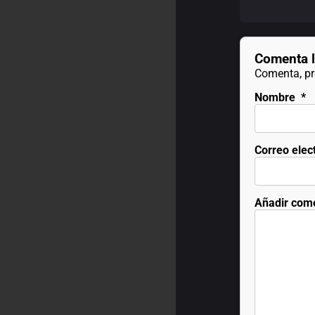
Comenta l
Comenta, pre
Nombre
*
Correo elec
Añadir com