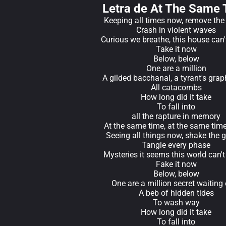
Letra de At The Same
Keeping all times now, remove th
Crash in violent waves
Curious we breathe, this house can't
Take it now
Below, below
One are a million
A gilded bacchanal, a tyrant's graph
All catacombs
How long did it take
To fall into
all the rapture in memory
At the same time, at the same tim
Seeing all things now, shake the 
Tangle every phase
Mysteries it seems this world can't 
Fake it now
Below, below
One are a million secret waiting
A beb of hidden tides
To wash way
How long did it take
To fall into