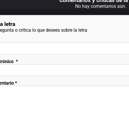
Comentarios y criticas de la 
No hay comentarios aún.
a letra
gunta o critica lo que desees sobre la letra
trónico
*
entario
*