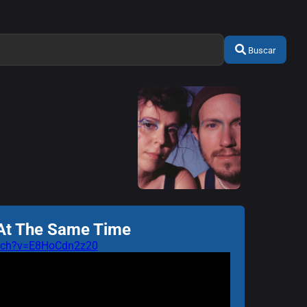
Buscar
 At The Same Time
atch?v=E8HoCdn2z20