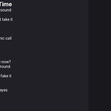
 Time
e sound
 take it
ic call
e now?
ground
fake it
 eyes