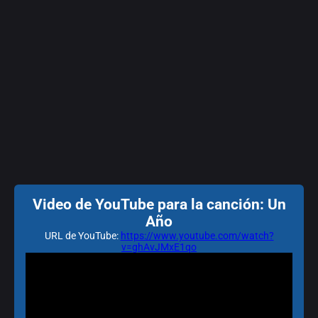
Video de YouTube para la canción: Un
Año
URL de YouTube:
https://www.youtube.com/watch?
v=ghAvJMxE1qo