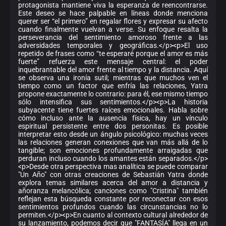
protagonista mantiene viva la esperanza de reencontrarse.
Este deseo se hace palpable en líneas donde menciona
querer ser “el primero” en regalar flores y expresar su afecto
cuando finalmente vuelvan a verse. Su enfoque resalta la
perseverancia del sentimiento amoroso frente a las
adversidades temporales y geográficas.</p><p>El uso
repetido de frases como “te esperaré porque el amor es más
fuerte” refuerza este mensaje central: el poder
inquebrantable del amor frente al tiempo y la distancia. Aquí
se observa una ironía sutil; mientras que muchos ven el
tiempo como un factor que enfría las relaciones, Yatra
propone exactamente lo contrario: para él, ese mismo tiempo
sólo intensifica sus sentimientos.</p><p>La historia
subyacente tiene fuertes raíces emocionales. Habla sobre
cómo incluso ante la ausencia física, hay un vínculo
espiritual persistente entre dos personitas. Es posible
interpretar esto desde un ángulo psicológico: muchas veces
las relaciones generan conexiones que van más allá de lo
tangible; son emociones profundamente arraigadas que
perduran incluso cuando los amantes están separados.</p>
<p>Desde otra perspectiva mas analítica se puede comparar
"Un Año" con otras creaciones de Sebastián Yatra donde
explora temas similares acerca del amor a distancia y
añoranza melancólica; canciones como "Cristina" también
reflejan esta búsqueda constante por reconectar con esos
sentimientos profundos cuando las circunstancias no lo
permiten.</p><p>En cuanto al contexto cultural alrededor de
su lanzamiento, podemos decir que "FANTASÍA" llega en un