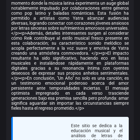
momento donde la música latina experimenta un auge global
notablemente impulsado por colaboraciones entre géneros
como pop latino y baladas románticas. Esta fusión ha
permitido a artistas como Yatra alcanzar audiencias
diversas, logrando conectar con corazones jóvenes ansiosos
por letras sinceras sobre sufrimientos amorosos universales.
</p><p>Además, detalles interesantes surgen al considerar
cómo Reik contribuye al estilo musical fresco presente en
esta colaboración; su característico sonido melódico se
acopla perfectamente a la voz suave y emotiva de Yatra
creando una atmósfera conmovedora. </p><p>El impacto
resultante ha sido significativo, haciendo eco en listas
musicales e instalándose rápidamente en plataformas
digitales gracias a su resonancia íntima con oyentes
deseosos de expresar sus propios anhelos sentimentales.
</p><p>En conclusión, "Un Año" no solo es una canción; es
un testimonio emocional poderoso acerca del amor
persistente ante temporalidades inciertas. El mensaje
optimista impregnado en cada verso trasciende
generaciones bajo esa premisa sencilla pero profunda: amar
significa aguardar sin importar las circunstancias siempre
fieles hasta el regreso prometido.</p>
Este sitio se dedica a la
educación musical y el
análisis de letras de