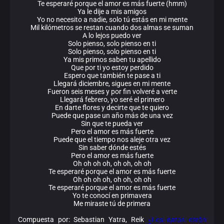
Te esperaré porque el amor es más fuerte (hmm)
Ya le dije a mis amigos
Yo no necesito a nadie, solo tú estás en mi mente
Mil kilómetros se restan cuando dos almas se suman
A lo lejos puedo ver
Solo pienso, solo pienso en ti
Solo pienso, solo pienso en ti
Ya mis primos saben tu apellido
Que por ti yo estoy perdido
Espero que también te pase a ti
Llegará diciembre, sigues en mi mente
Fueron seis meses y por fin volveré a verte
Llegará febrero, yo seré el primero
En darte flores y decirte que te quiero
Puede que pase un año más de una vez
Sin que te pueda ver
Pero el amor es más fuerte
Puede que el tiempo nos aleje otra vez
Sin saber dónde estés
Pero el amor es más fuerte
Oh oh oh oh, oh oh, oh oh
Te esperaré porque el amor es más fuerte
Oh oh oh oh, oh oh, oh oh
Te esperaré porque el amor es más fuerte
Yo te conocí en primavera
Me miraste tú de primera
Compuesta por: Sebastian Yatra, Reik
¿Los datos están