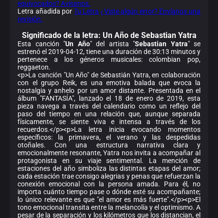
equivocados? Avísanos.
Letra añadida por
Tu Letra
¿Viste algún error? Envíanos una
revisión.
Significado de la
letra: Un Año de Sebastian Yatra
Esta canción "
Un Año
" del artista "
Sebastian Yatra
" se
estrenó el 2019-04-12, tiene una duración de 30:13 minutos y
pertenece a los géneros musicales: colombian pop,
reggaeton.
<p>La canción "Un Año" de Sebastián Yatra, en colaboración
con el grupo Reik, es una emotiva balada que evoca la
nostalgia y anhelo por un amor distante. Presentada en el
álbum "FANTASÍA", lanzado el 18 de enero de 2019, esta
pieza navega a través del calendario como un reflejo del
paso del tiempo en una relación que, aunque separada
físicamente, se siente viva e intensa a través de los
recuerdos.</p><p>La letra inicia evocando momentos
específicos: la primavera, el verano y las despedidas
otoñales. Con una estructura narrativa clara y
emocionalmente resonante, Yatra nos invita a acompañar al
protagonista en su viaje sentimental. La mención de
estaciones del año simboliza las distintas etapas del amor;
cada estación trae consigo alegrias y penas que refuerzan la
conexión emocional con la persona amada. Para él, no
importa cuánto tiempo pase o dónde esté su acompañante;
lo único relevante es que "el amor es más fuerte".</p><p>El
tono emocional transita entre la melancolía y el optimismo. A
pesar de la separación y los kilómetros que los distancian, el