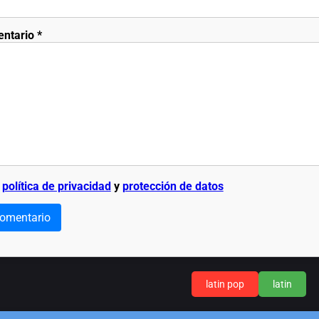
entario
*
a
política de privacidad
y
protección de datos
comentario
latin pop
latin