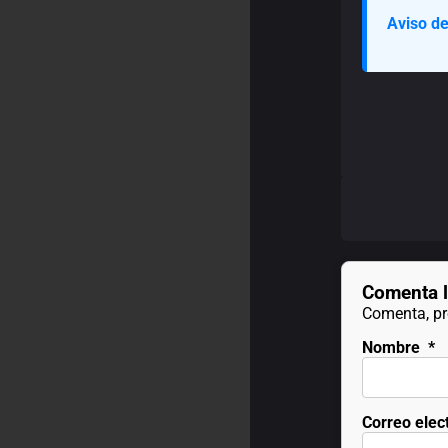
Aviso de
Comenta l
Comenta, pre
Nombre
*
Correo elec