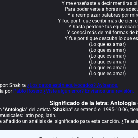
Y me enseñaste a decir mentiras p
Para poder verte a horas no ade
Y a reemplazar palabras por mi
Y fue por ti que escribí más de cien 
Y hasta perdoné tus equivocaci
Y conocí más de mil formas de 
Y fue por ti que descubrí lo que e
(Lo que es amar)
(Lo que es amar)
(Lo que es amar)
(Lo que es amar)
(Lo que es amar)
(Lo que es amar)
por: Shakira
¿Los datos están equivocados? Avísanos.
da por
Pablo Rosero
¿Viste algún error? Envíanos una revisión.
Significado de la
letra: Antologia
n "
Antologia
" del artista "
Shakira
" se estrenó el 1995-10-06, ti
musicales: latin pop, latin.
a añadido un análisis del significado para esta canción. ¿Te a