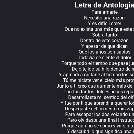
Letra de Antologi
Para amarte
Necesito una razón
Y es difícil creer
Que no exista una más que este
Sobra tanto
Dentro de este corazón
Y apesar de que dicen
Que los años son sabios
Todavía se siente el dolor
Porque todo el tiempo que pase jun
Dejo tejido su hilo dentro de 
Y aprendí a quitarle al tiempo los 
Tú me hiciste ver el cielo más pr
Junto a ti creo que aumente más de t
Con tus tantos dulces besos repa
Desarrollaste mi sentido del ol
Y fue por ti que aprendí a querer l
Despegaste del cemento mis za
Para escapar los dos volando un
Pero olvidaste una final instruc
Porque aun no sé cómo vivir sin t
Y descubrí lo que significa una 