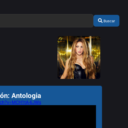
Buscar
ón: Antologia
atch?v=MCH1tA-6JWs