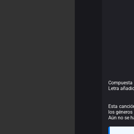
Compuesta 
Letra añadi
Esta canció
los géneros 
Aún no se h