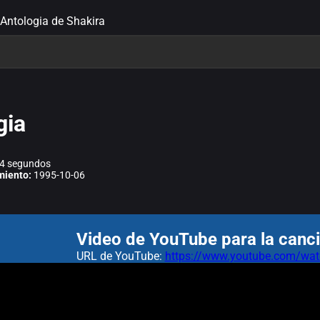
 Antologia de Shakira
gia
4 segundos
miento:
1995-10-06
Video de YouTube para la canci
URL de YouTube:
https://www.youtube.com/w