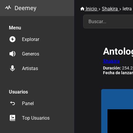
Deemey
Inicio
Shakira
letra
Menu
Explorar
Antolo
Generos
Shakira
Duración:
254.2
Artistas
Fecha de lanza
Usuarios
Panel
Top Usuarios