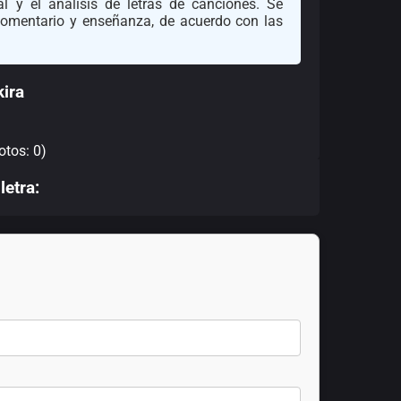
l y el análisis de letras de canciones. Se
 comentario y enseñanza, de acuerdo con las
ira
otos: 0)
letra: