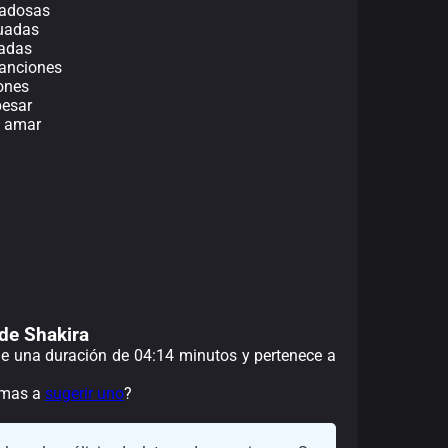
iadosas
cuadas
radas
canciones
ones
besar
s amar
 de Shakira
ene una duración de 04:14 minutos y pertenece a
nimas a
sugerir uno
?