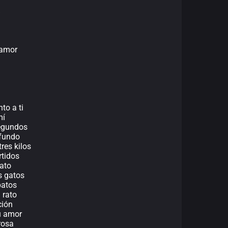
a
 amor
to a ti
mí
segundos
ofundo
res kilos
rtidos
fato
os gatos
patos
 rato
ción
u amor
rosa