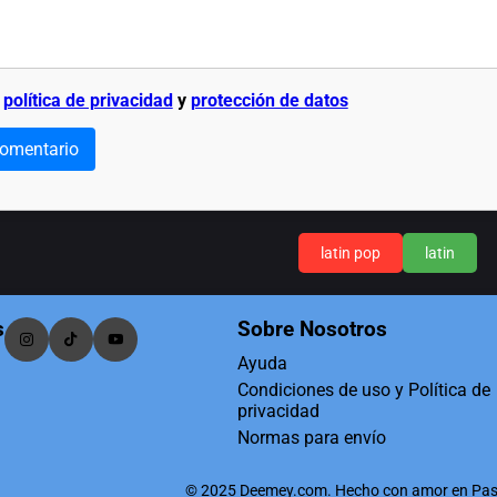
a
política de privacidad
y
protección de datos
comentario
latin pop
latin
s
Sobre Nosotros
Ayuda
Condiciones de uso y Política de
privacidad
Normas para envío
© 2025 Deemey.com. Hecho con amor en Pas