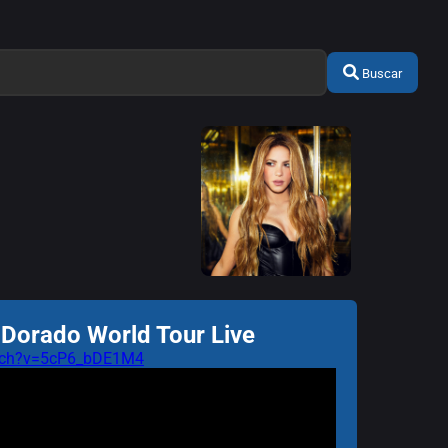
Buscar
l Dorado World Tour Live
atch?v=5cP6_bDE1M4