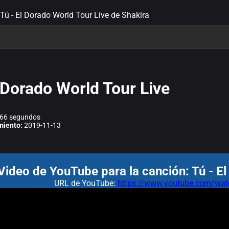
 Tú - El Dorado World Tour Live de Shakira
l Dorado World Tour Live
66 segundos
miento:
2019-11-13
Video de YouTube para la canción: Tú - E
URL de YouTube:
https://www.youtube.com/w