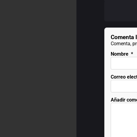
Comenta l
Comenta, pre
Nombre
*
Correo elec
Añadir com