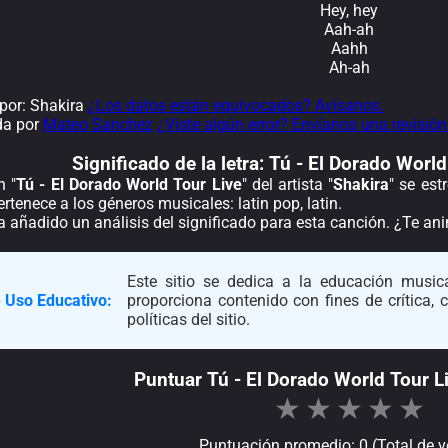
Hey, hey
Aah-ah
Aahh
Ah-ah
por: Shakira
¿Los datos están equivocados? Avísanos.
da por
Mateo Sanchez
¿Viste algún error? Envíanos una revisión
Significado de la
letra: Tú - El Dorado Worl
n "
Tú - El Dorado World Tour Live
" del artista "
Shakira
" se est
rtenece a los géneros musicales: latin pop, latin.
a añadido un análisis del significado para esta canción. ¿Te a
Este sitio se dedica a la educación musica
 Uso Educativo:
proporciona contenido con fines de crítica,
políticas del sitio.
Puntuar Tú - El Dorado World Tour L
★
★
★
★
★
Puntuación promedio: 0 (Total de v