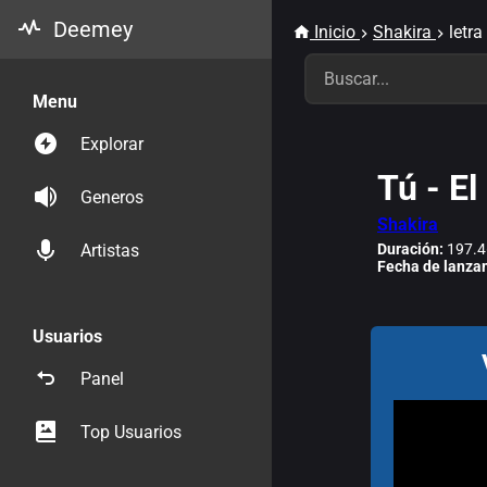
Deemey
Inicio
Shakira
letra
Menu
Explorar
Tú - E
Generos
Shakira
Duración:
197.4
Artistas
Fecha de lanza
Usuarios
Panel
Top Usuarios