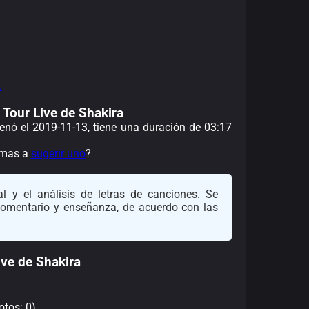
.
d Tour Live de Shakira
renó el 2019-11-13, tiene una duración de 03:17
nimas a
sugerir uno
?
l y el análisis de letras de canciones. Se
 comentario y enseñanza, de acuerdo con las
ive de Shakira
otos: 0)