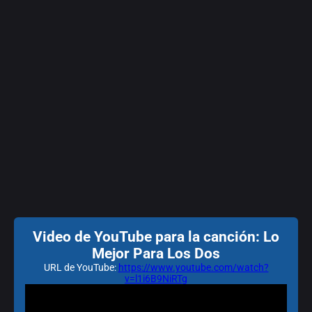
Video de YouTube para la canción: Lo
Mejor Para Los Dos
URL de YouTube:
https://www.youtube.com/watch?
v=l1i6B9NiRTg