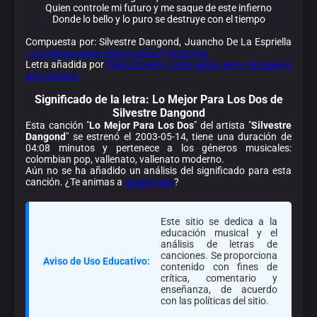
Quien controle mi futuro y me saque de este infierno
Donde lo bello y lo puro se destruye con el tiempo
Compuesta por: Silvestre Dangond, Juancho De La Espriella
¿Los datos están equivocados? Avísanos.
Letra añadida por
Pablo Rosero
¿Viste algún error? Envíanos
una revisión.
Significado de la
letra: Lo Mejor Para Los Dos de
Silvestre Dangond
Esta canción "
Lo Mejor Para Los Dos
" del artista "
Silvestre
Dangond
" se estrenó el 2003-05-14, tiene una duración de
04:08 minutos y pertenece a los géneros musicales:
colombian pop, vallenato, vallenato moderno.
Aún no se ha añadido un análisis del significado para esta
canción. ¿Te animas a
sugerir uno
?
Este sitio se dedica a la
educación musical y el
análisis de letras de
canciones. Se proporciona
Aviso de Uso Educativo:
contenido con fines de
crítica, comentario y
enseñanza, de acuerdo
con las políticas del sitio.