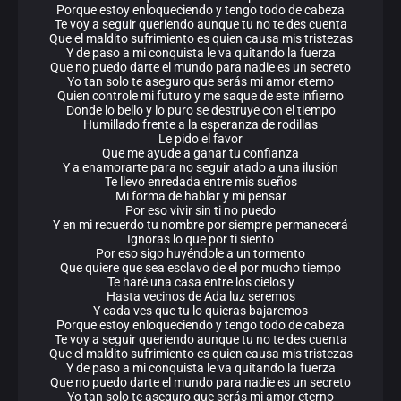
Porque estoy enloqueciendo y tengo todo de cabeza
Te voy a seguir queriendo aunque tu no te des cuenta
Que el maldito sufrimiento es quien causa mis tristezas
Y de paso a mi conquista le va quitando la fuerza
Que no puedo darte el mundo para nadie es un secreto
Yo tan solo te aseguro que serás mi amor eterno
Quien controle mi futuro y me saque de este infierno
Donde lo bello y lo puro se destruye con el tiempo
Humillado frente a la esperanza de rodillas
Le pido el favor
Que me ayude a ganar tu confianza
Y a enamorarte para no seguir atado a una ilusión
Te llevo enredada entre mis sueños
Mi forma de hablar y mi pensar
Por eso vivir sin ti no puedo
Y en mi recuerdo tu nombre por siempre permanecerá
Ignoras lo que por ti siento
Por eso sigo huyéndole a un tormento
Que quiere que sea esclavo de el por mucho tiempo
Te haré una casa entre los cielos y
Hasta vecinos de Ada luz seremos
Y cada ves que tu lo quieras bajaremos
Porque estoy enloqueciendo y tengo todo de cabeza
Te voy a seguir queriendo aunque tu no te des cuenta
Que el maldito sufrimiento es quien causa mis tristezas
Y de paso a mi conquista le va quitando la fuerza
Que no puedo darte el mundo para nadie es un secreto
Yo tan solo te aseguro que serás mi amor eterno